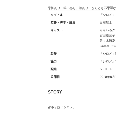
恐怖あり、笑いあり、涙あり。なんとも不思議な
タイトル
「シロメ」
監督・脚本・編集
白石晃士
キャスト
ももいろク
百田夏菜子
佐々木彩夏
吉田悠軌 今仁
製作
「シロメ」
協力
「シロメ」
配給
S・D・P
公開日
2010年8
STORY
都市伝説「シロメ」