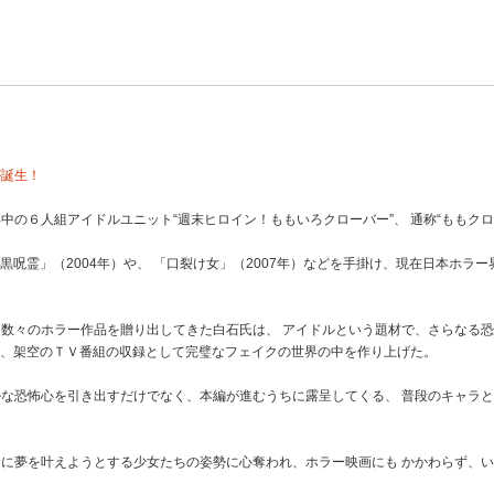
が誕生！
中の６人組アイドルユニット“週末ヒロイン！ももいろクローバー”、 通称“ももク
IE 黒呪霊」（2004年）や、 「口裂け女」（2007年）などを手掛け、現在日本ホ
数々のホラー作品を贈り出してきた白石氏は、 アイドルという題材で、さらなる
ずに、架空のＴＶ番組の収録として完璧なフェイクの世界の中を作り上げた。
な恐怖心を引き出すだけでなく、本編が進むうちに露呈してくる、 普段のキャラと
に夢を叶えようとする少女たちの姿勢に心奪われ、ホラー映画にも かかわらず、