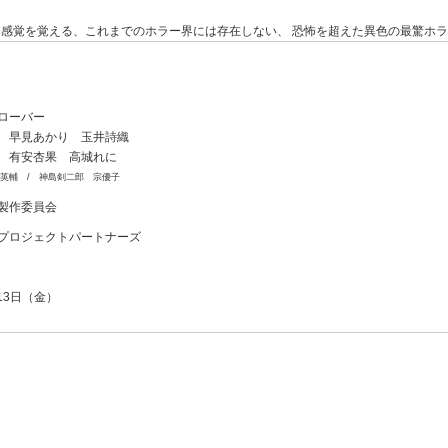
感覚を覚える、これまでのホラー界には存在しない、 恐怖を超えた異色の最驚ホ
ローバー
 早見あかり 玉井詩織
 有安杏果 高城れに
英輔 / 神島剣二郎 宗優子
製作委員会
プロジェクトパートナーズ
月13日（金）