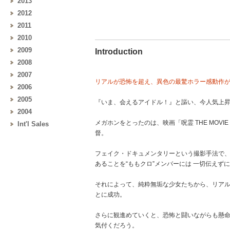
2013
2012
2011
2010
2009
Introduction
2008
2007
リアルが恐怖を超え、異色の最驚ホラー感動作
2006
2005
『いま、会えるアイドル！』と謳い、今人気上昇
2004
メガホンをとったのは、映画「呪霊 THE MOV
Int'l Sales
督。
フェイク・ドキュメンタリーという撮影手法で、
あることを“ももクロ”メンバーには 一切伝え
それによって、純粋無垢な少女たちから、リアル
とに成功。
さらに観進めていくと、恐怖と闘いながらも懸命
気付くだろう。