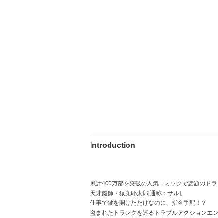
Introduction
累計400万部を突破の人気コミックで話題のド
天才鍵師・猿丸耶太郎[通称：サル]。
仕事で鍵を開けただけなのに、指名手配！？
盗まれたトランクを巡るトラブルアクションエ