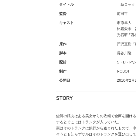
タイトル
「猿ロック 
監督
前田哲
キャスト
市原隼人
比嘉愛未 
光石研 / 西
原作
芹沢直樹「
脚本
長谷川隆
配給
S・D・P/
制作
ROBOT
公開日
2010年2
STORY
鍵師の猿丸はある美女からの依頼で金庫を開け
するとそこにはトランクが入っていた。
実はそのトランクは銀行から盗まれたもので、
そうとも知らずサルはそのトランクを運び出し