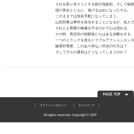
それを取り戻そうとする銀行強盗犯、そして秘
謎の美女とともに、逃げるはめになったサル。
このままでは指名手配になってしまう。
山田刑事は事件を担当することになるが、友人
それとも警察の権威を守るのかで心は揺れる。
その時、商店街の幼馴染たちはある決断をする
一つのトランクを巡るトラブルアクションエン
鍵屋対警察、このあり得ない対決の行方は？
そしてサルの運命はどうなってしまうのか？
プライバシーポリシー
サイトマップ
All rights reserved. Copyright © SDP