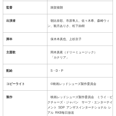
監督
雑賀俊朗
出演者
朝比奈彩、市原隼人、佐々木希、森崎ウィ
ン、観月ありさ、松下由樹
脚本
保木本真也、上杉京子
主題歌
岡本真夜（ドリーミュージック）
「カナリア」
配給
S・D・P
コピーライト
©映画レッドシューズ製作委員会
製作
映画レッドシューズ製作委員会 ミライ・ピ
クチャーズ・ジャパン サーフ・エンターテイ
メント SDP アンザスインターナショナル レ
アル RKB毎日放送