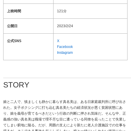
上映時間
121分
公開日
2023/2/24
公式SNS
X
Facebook
Instagram
STORY
娘と二人で、慎ましくも静かに暮らす真名美は、ある日家庭裁判所に呼び出さ
れた。女子ボクシングに打ち込む真名美たちの経済状況が悪く貧困状態にあ
り、娘を義母が育てるべきだという行政の判断に押され気味だ。そんな中、正
義感の強い真名美は職場で理不尽な目に遭っている同僚を庇ったことで失業し
てしまい窮地に陥る。だが、周囲の支えにより新たに老人介護施設での仕事を