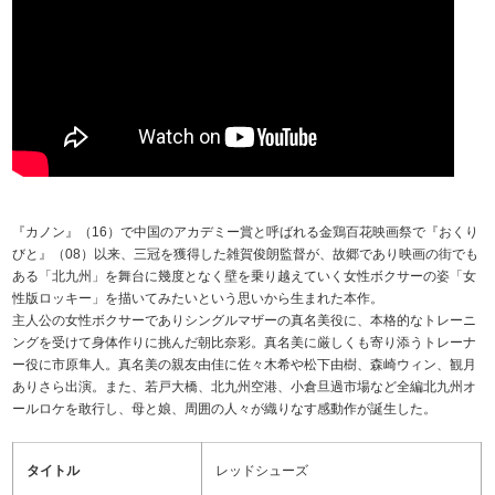
『カノン』（16）で中国のアカデミー賞と呼ばれる金鶏百花映画祭で『おくり
びと』（08）以来、三冠を獲得した雑賀俊朗監督が、故郷であり映画の街でも
ある「北九州」を舞台に幾度となく壁を乗り越えていく女性ボクサーの姿「女
性版ロッキー」を描いてみたいという思いから生まれた本作。
主人公の女性ボクサーでありシングルマザーの真名美役に、本格的なトレーニ
ングを受けて身体作りに挑んだ朝比奈彩。真名美に厳しくも寄り添うトレーナ
ー役に市原隼人。真名美の親友由佳に佐々木希や松下由樹、森崎ウィン、観月
ありさら出演。また、若戸大橋、北九州空港、小倉旦過市場など全編北九州オ
ールロケを敢行し、母と娘、周囲の人々が織りなす感動作が誕生した。
タイトル
レッドシューズ