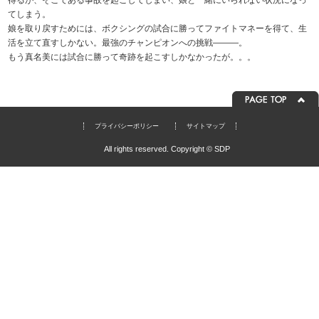
得るが、そこである事故を起こしてしまい、娘と一緒にいられない状況になっ
てしまう。
娘を取り戻すためには、ボクシングの試合に勝ってファイトマネーを得て、生
活を立て直すしかない。最強のチャンピオンへの挑戦―――。
もう真名美には試合に勝って奇跡を起こすしかなかったが。。。
プライバシーポリシー
サイトマップ
All rights reserved. Copyright © SDP