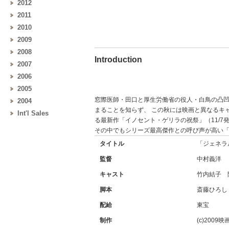
2012
2011
2010
2009
2008
Introduction
2007
2006
2005
窓際医師・田口と厚生労働省の役人・白鳥の凸凹
2004
まることを知らず、 この秋には映画と異なるキ
Int'l Sales
る最新作「イノセント・ゲリラの祝祭」（11/7
その中でもシリーズ最高傑作との呼び声が高い
タイトル
「ジェネラ
監督
中村義洋
キャスト
竹内結子 
脚本
斎藤ひろし
配給
東宝
制作
(c)20