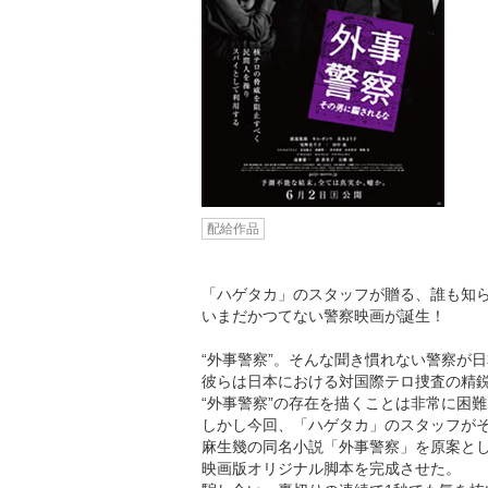
配給作品
「ハゲタカ」のスタッフが贈る、誰も知ら
いまだかつてない警察映画が誕生！
“外事警察”。そんな聞き慣れない警察が
彼らは日本における対国際テロ捜査の精
“外事警察”の存在を描くことは非常に困
しかし今回、「ハゲタカ」のスタッフがそ
麻生幾の同名小説「外事警察」を原案と
映画版オリジナル脚本を完成させた。