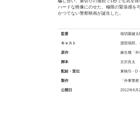
騙し合い、裏切りの連続で1秒でも気を
ハードな映像にのせた、極限の緊張感を
かつてない警察映画が誕生した。
監督
堀切園健太
キャスト
渡部篤郎、
原作
麻生幾「外
脚本
古沢良太
配給・宣伝
東映/S・D
製作
「外事警察
公開日
2012年6