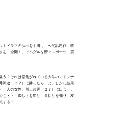
ットドラマの演出を手掛け、公開話題作、映
さを「全開！」でペダルを漕ぐスポーツ「競
違う？それは恋焦がれている大学のマドンナ
井沢遼（２２）に勝ったら！と。しかし結果
く一人の女性、川上綾香（２７）に出会う。
心も・・・優しさを知り、裏切りを知り、友
戦する！