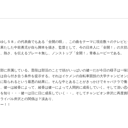
りゆし５８」の代表曲でもある「全開の唄」、この曲をテーマに現在数々のテレビヒ
を果たした中前勇児が自ら脚本を描き、監督として、今の日本人に「全開！」の大切
さ、熱さ、を伝えるブレーキ無し、ノンストップ「全開！」青春ムービーである。
技部に所属している。普段は部活のことで頭がいっぱいの健一だが今日の様子は一味
一は自ら付き合う条件を提示する。それはイケメンの自転車競技の大学チャンピオン
沢に取られるという最悪の結果に。そんな中とあることがきっかけでキャバクラで働
ら、健一は綾香によって、綾香は健一によって人間的に成長していく。そして淡い恋
ちを知り・・・健一は日に日に成長していく・・。そしてチャンピオン井沢に再度挑
？ライバル井沢との関係は？涙あり、
リー！！