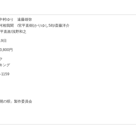
中村ゆり 遠藤雄弥
相我聞 /宮平直樹(かりゆし58)/斎藤洋介
六平直政/浅野和之
19日
,800円
ク
キング
1159
「全開の唄」製作委員会