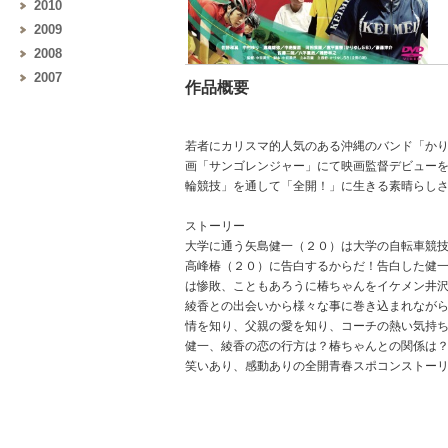
2010
2009
2008
2007
作品概要
若者にカリスマ的人気のある沖縄のバンド「か
画「サンゴレンジャー」にて映画監督デビュー
輪競技」を通して「全開！」に生きる素晴らし
ストーリー
大学に通う矢島健一（２０）は大学の自転車競
高峰椿（２０）に告白するからだ！告白した健
は惨敗、こともあろうに椿ちゃんをイケメン井
綾香との出会いから様々な事に巻き込まれなが
情を知り、父親の愛を知り、コーチの熱い気持
健一、綾香の恋の行方は？椿ちゃんとの関係は
笑いあり、感動ありの全開青春スポコンストー