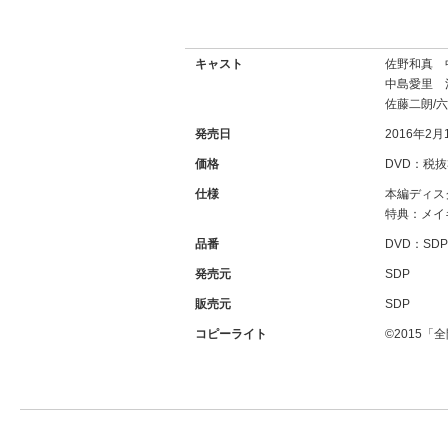
キャスト
佐野和真 
中島愛里 河
佐藤二朗/
発売日
2016年2月
価格
DVD：税抜3
仕様
本編ディス
特典：メイ
品番
DVD：SDP-
発売元
SDP
販売元
SDP
コピーライト
©2015