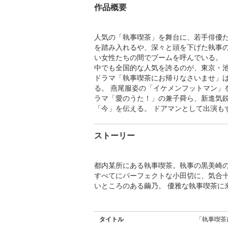
作品概要
人気の「執事喫茶」を舞台に、若手俳優
を踏み入れるや、深々と頭を下げた執事
い女性たちの間でブームを呼んでいる。
中でも全国的な人気を誇るのが、東京・
ドラマ「執事喫茶にお帰りなさいませ」
る。 燕尾服姿の「イケメンフットマン」
ラマ「愛のうた！」の兼子舜ら、新進気
「今」を伝える。 ドアマンとして出演も
ストーリー
都内某所にある執事喫茶。執事の黒美崎
すべてにパーフェクトな小田切に、気合
いところのある繭乃。 優雅な執事喫茶に
タイトル
「執事喫茶