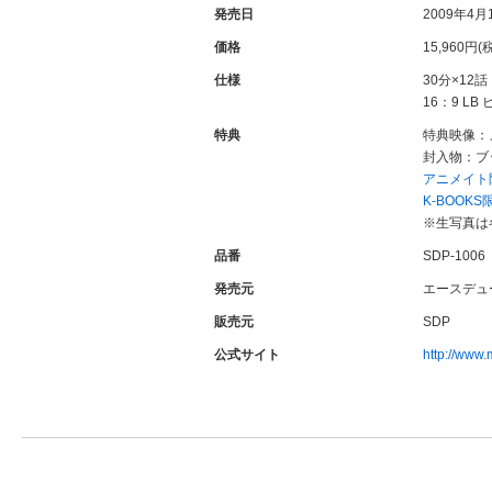
発売日
2009年4月
価格
15,960円(
仕様
30分×12
16：9 LB
特典
特典映像：
封入物：ブ
アニメイト限定
K‐BOOKS
※生写真は
品番
SDP-1006
発売元
エースデュ
販売元
SDP
公式サイト
http://www.m