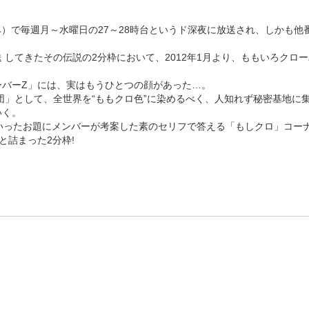
み）で毎週月～水曜日の27～28時台というド深夜に放送され、しかも他
 してきたその伝説の2分枠において、2012年1月より、ももいろクロ
ーバーZ」には、実はもうひとつの顔があった…。
団」として、全世界を“ももクロ色”に染めるべく、人知れず秘密基地に
いく。
いったお題にメンバーが考案した素のセリフで答える「もしクロ」コー
と詰まった2分枠!