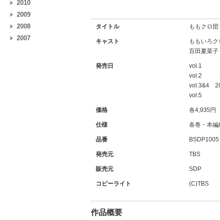
2010
2009
2008
タイトル
ももクロ団 
2007
キャスト
ももいろク
百田夏菜子
発売日
vol.1 
vol.2 
vol.3&4 
vol.5 
価格
各4,935
仕様
各巻・本編約1
品番
BSDP1005
発売元
TBS
販売元
SDP
コピーライト
(C)TBS
作品概要