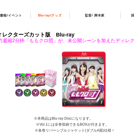
書籍/イベント
Blu-ray/グッズ
監督/ 脚本家
クターズカット版 Blu-ray
力凝縮2分枠「ももクロ団」が、未公開シーンを加えたディレ
※本商品はBlu-ray Discになります。
※Vol.1には全巻収納できるBOXが付きます。
※各巻リバーシブルジャケット(ダブルA面)仕様！