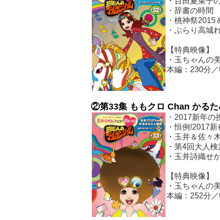
・百田夏菜子の
・辞書の時間
・桃神祭2015
・ぶらり高城れ
【特典映像】
・玉ちゃんの美
本編：230分／
②
第
33
集 ももクロ Chan か
・2017新年
・恒例!2017
・玉井＆佐々
・第4回大人検
・玉井詩織せ
【特典映像】
・玉ちゃんの美
本編：252分／