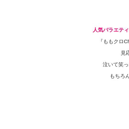
人気バラエティ
『ももクロCh
見
泣いて笑っ
もちろ