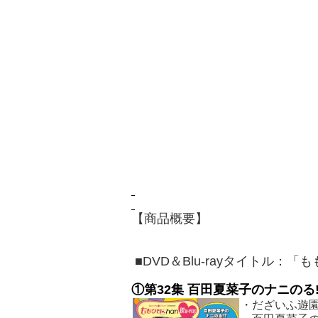
【商品概要】
■DVD＆Blu-rayタイトル：
①
第32
集 百田夏菜子のナニのる
・だざいふ遊