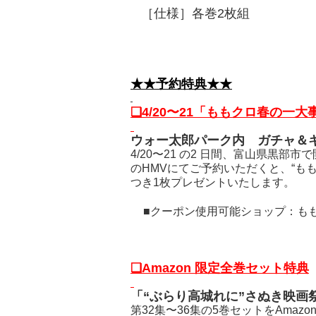
［
仕様］各
★★予約特典★★
❏
4/20
〜21「ももクロ春の一大事
ウォー太郎パーク内 ガチャ＆キ
4/20〜21 の2 日間、富山県黒部
のHMVにてご予約いただくと、“もも
つき1枚プレゼントいたします。
■クーポン使用可能ショップ：も
❏
Amazon
限定全巻セット特典
「“ぶらり高城れに”さぬき映画祭S
第32集〜36集の5巻セットをAmazo