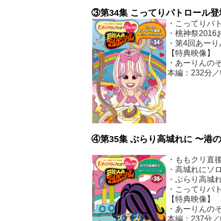
③
第
34
集 こってりパトロール登
・こってりパ
・桃神祭201
・第4回あーり
【特典映像】
・あーりんのそ
本編：232分／
④
第
35
集 ぶらり高城れに 〜港
・ももクリ直
・高城れにソ
・ぶらり高城れ
・こってりパト
【特典映像】
・あーりんのそ
本編：237分／