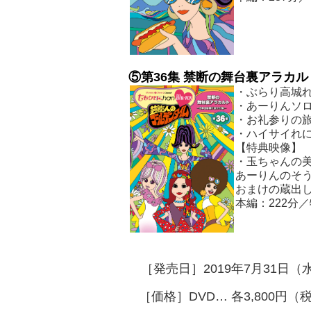
⑤
第
36
集 禁断の舞台裏アラカル
・ぶらり高城
・あーりんソロコ
・お礼参りの旅
・ハイサイれ
【特典映像】
・玉ちゃんの美
あーりんのそう
おまけの蔵出
本編：222分／
［発売日］2019年7月31
［
価格］DVD… 各3,800円