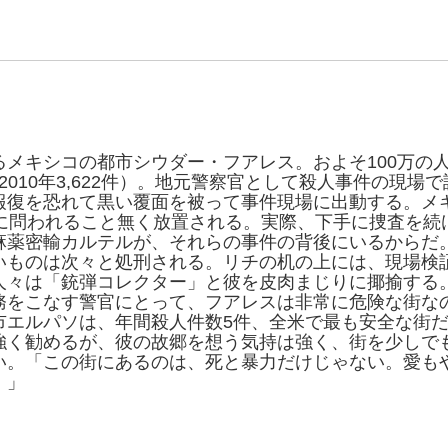
るメキシコの都市シウダー・フアレス。およそ100万の
（2010年3,622件）。地元警察官として殺人事件の現
報復を恐れて黒い覆面を被って事件現場に出動する。メ
罪に問われること無く放置される。実際、下手に捜査を続
麻薬密輸カルテルが、それらの事件の背後にいるからだ
いものは次々と処刑される。リチの机の上には、現場検
人々は「銃弾コレクター」と彼を皮肉まじりに揶揄する
務をこなす警官にとって、フアレスは非常に危険な街な
市エルパソは、年間殺人件数5件、全米で最も安全な街
強く勧めるが、彼の故郷を想う気持は強く、街を少しで
い。「この街にあるのは、死と暴力だけじゃない。愛も
。」