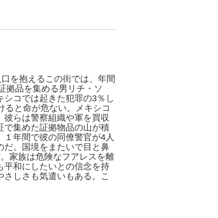
人口を抱えるこの街では、年間
場で証拠品を集める男リチ・ソ
キシコでは起きた犯罪の3％し
けると命が危ない。メキシコ
。彼らは警察組織や軍を買収
証で集めた証拠物品の山が積
。１年間で彼の同僚警官が4人
のだ。国境をまたいで目と鼻
だ。家族は危険なフアレスを離
も平和にしたいとの信念を持
やさしさも気遣いもある。こ