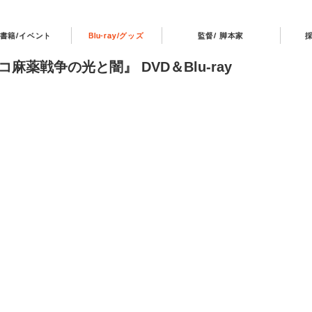
書籍/イベント
Blu-ray/グッズ
監督/ 脚本家
薬戦争の光と闇』 DVD＆Blu-ray