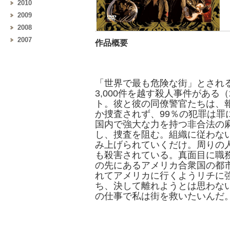
2010
2009
2008
2007
作品概要
「世界で最も危険な街」とされ
3,000件を越す殺人事件がある
ト。彼と彼の同僚警官たちは、
か捜査されず、99％の犯罪は
国内で強大な力を持つ非合法の
し、捜査を阻む。組織に従わな
み上げられていくだけ。周りの
も殺害されている。真面目に職
の先にあるアメリカ合衆国の都
れてアメリカに行くようリチに
ち、決して離れようとは思わな
の仕事で私は街を救いたいんだ