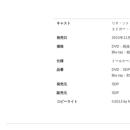
キャスト
リチ・ソト
エドガー・
発売日
2015年12
価格
DVD：税抜3
Blu-ray：
仕様
トールケー
品番
DVD：SDP-
Blu-ray：B
発売元
SDP
販売元
SDP
コピーライト
©2013 by N