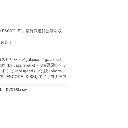
IRCLE&CYCLE”」最終武道館公演を収
は必見！
／galaxias! / galaxias!／
JOY (by Jazzin’park) ＜DJ/栗原暁＞ ／
く（Unplugged）／泪月-oboro-／
ア -ENCORE- KISSして／サヨナラブ
KAN DVD&Blu-ray