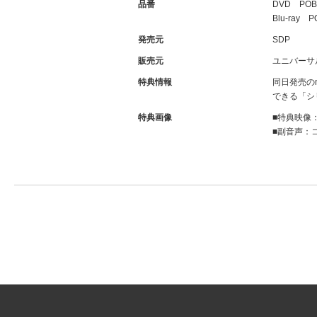
品番
DVD POB
Blu-ray P
発売元
SDP
販売元
ユニバーサ
特典情報
同日発売のma
できる「シ
特典画像
■特典映像：
■副音声：