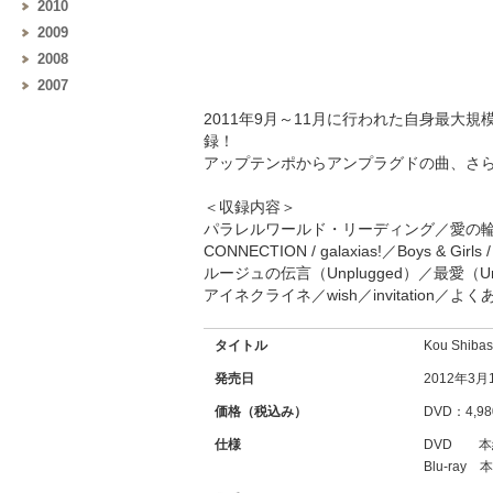
2010
2009
2008
2007
2011年9月～11月に行われた自身最大規模の17都
録！
アップテンポからアンプラグドの曲、さらには
＜収録内容＞
パラレルワールド・リーディング／愛の輪／Graspi
CONNECTION / galaxias!／Boys & Gir
ルージュの伝言（Unplugged）／最愛（Unp
アイネクライネ／wish／invitation／よ
タイトル
Kou Shiba
発売日
2012年3月
価格（税込み）
DVD：4,98
仕様
DVD 本編1
Blu-ray