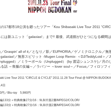
市18公演を廻ったツアー「Kou Shibasaki Live Tour 2011 “C
新ユニット「galaxias!」まで!! 最後、武道館がひとつになる瞬間
n' all of it／となり／影／EUPHORIA／ゲノミクロニクル／無形スピリット
ls / galaxias!／無形スピリット -Mugen Loop Remix- ＜DJ/TeddyLoid＞／
lugged）／ミラーボール（Unplugged） (by 渡辺シュンスケ)／月のしず
くある話 ～喪服の女編～／ラバソー ～lover soul～／Focus／フィロソフィ
saki Live Tour 2011 "CIRCLE & CYCLE" 2011.11.28 Tour Final @ NIPPON BUDO
14日
0円／Blu-ray 5,980円
33分＋特典映像27分/16：9LB/片面2層/MPEG2/COLOR/
 本編133分＋特典映像27分/16：9LB/片面2層/MPEG4/COLOR/