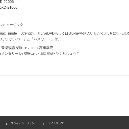
D-21006
OXD-21006
ルミュージック
xi single「Strength」とLiveDVDもしくはBlu-rayを購入いただくと5月に行わ
リアルナンバー」と「パスワード」付。
音楽談話 柴咲コウmeets高橋幸宏
コメンタリー by 柴咲コウ×山口寛雄×ひぐちしょうこ
プライバシーポリシー
サイトマップ