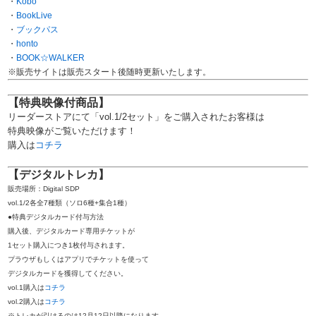
・
Kobo
・
BookLive
・
ブックパス
・
honto
・
BOOK☆WALKER
※販売サイトは販売スタート後随時更新いたします。
【特典映像付商品】
リーダーストアにて「vol.1/2セット」をご購入されたお客様は
特典映像がご覧いただけます！
購入は
コチラ
【デジタルトレカ】
販売場所：Digital SDP
vol.1/2各全7種類（ソロ6種+集合1種）
●特典デジタルカード付与方法
購入後、デジタルカード専用チケットが
1セット購入につき1枚付与されます。
プラウザもしくはアプリでチケットを使って
デジタルカードを獲得してください。
vol.1購入は
コチラ
vol.2購入は
コチラ
※トレカが引けるのは12月12日以降になります。