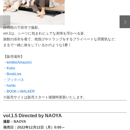
静岡県の下田市で撮影。
vol.2は、シーツに包まれピュアな表情を浮かべる姿、
旅館の浴衣を着て、枕投げやトランプをするプライベートな雰囲気など、
まるで一緒に旅をしているかのような1冊！
【販売場所】
・
kindle(Amazon)
・
Kobo
・
BookLive
・
ブックパス
・
honto
・
BOOK☆WALKER
※販売サイトは販売スタート後随時更新いたします。
vol.1.5 Directed by NAOYA
撮影：NAOYA
発売日：2022年12月12日（月）0:00～