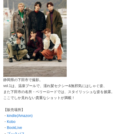
静岡県の下田市で撮影。
vol.1は、温泉プールで、濡れ髪セクシー&無邪気にはしゃぐ姿、
また下田市の名所・ペリーロードでは、スタイリッシュな姿を披露。
ここでしか見れない貴重なショットが満載！
【販売場所】
・
kindle(Amazon)
・
Kobo
・
BookLive
・
ブックパス