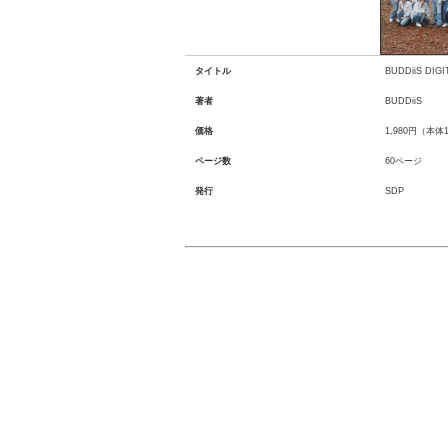
タイトル
BUDDiiS DIG
著者
BUDDiiS
価格
1,980円（本体
ページ数
60ページ
発行
SDP