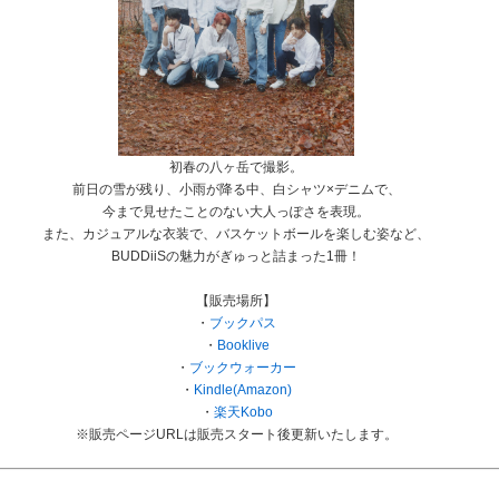
初春の八ヶ岳で撮影。
前日の雪が残り、小雨が降る中、白シャツ×デニムで、
今まで見せたことのない大人っぽさを表現。
また、カジュアルな衣装で、バスケットボールを楽しむ姿など、
BUDDiiSの魅力がぎゅっと詰まった1冊！
【販売場所】
・
ブックパス
・
Booklive
・
ブックウォーカー
・
Kindle(Amazon)
・
楽天Kobo
※販売ページURLは販売スタート後更新いたします。