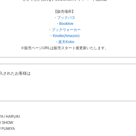
【販売場所】
・
ブックパス
・
Booklive
・
ブックウォーカー
・
Kindle(Amazon)
・
楽天Kobo
※販売ページURLは販売スタート後更新いたします。
購入されたお客様は
 / HARUKI
/ SHOW
 FUMIYA