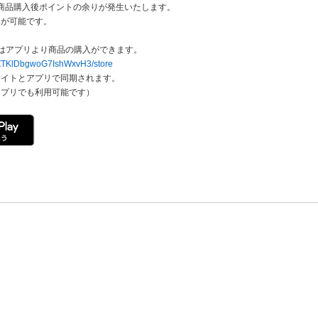
場合、商品購入後ポイントの余りが発生いたします。
ジが可能です。
はアプリより商品の購入ができます。
kDZTKlDbgwoG7IshWxvH3/store
サイトとアプリで同期されます。
アプリでも利用可能です）