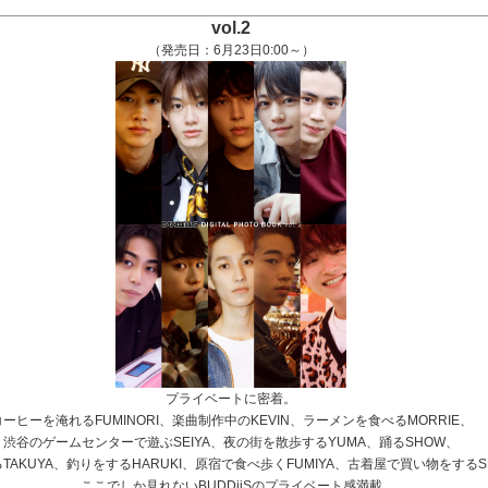
vol.2
（発売日：6月23日0:00～）
プライベートに密着。
コーヒーを淹れるFUMINORI、楽曲制作中のKEVIN、ラーメンを食べるMORRIE、
渋谷のゲームセンターで遊ぶSEIYA、夜の街を散歩するYUMA、踊るSHOW、
TAKUYA、釣りをするHARUKI、原宿で食べ歩くFUMIYA、古着屋で買い物をするS
ここでしか見れないBUDDiiSのプライベート感満載