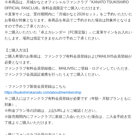
※本商品は、月城かなとオフィシャルファンクラブ『KANATO TSUKISHIRO
OFFICIAL FANCLUB』有料会員限定でご購入いただけます。
※直筆サインは、受付期間内に『月城かなと2026セット』をご予約いただいた
お客様が対象となります。各商品を単品でご予約された場合は対象外となりま
すので予めご了承ください。
※ご購入いただいた『卓上カレンダー［FC限定版］』に直筆サインをお入れい
たします。場所は指定できませんので予めご了承ください。
【ご購入方法】
ご購入希望のお客様は、ファンクラブ有料会員登録およびMAILIVIS会員登録が
必要となります。
ファンクラブ有料会員登録後に、MAILIVISにご登録・ログインしていただき、
ファンクラブ会員認証連携を行ったうえでご購入ください。
・ファンクラブ新規会員登録はこちら
https://tsukishirokanato.com/about/membership
※ご購入にはファンクラブ有料会員登録が必要です（年額・月額プランともに
対象）。
※料金プラン等の詳細は、上記URLよりご確認ください。
※販売期間内にファンクラブに新規ご入会いただいた場合は、ご入金手続き完
了後よりご購入いただけます。
・既にファンクラブ会員の方はこちら