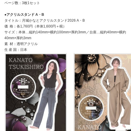
ページ数：3枚1セット
●アクリルスタンド A・B
タイトル：月城かなとアクリルスタンド2026 A・B
価 格：各1,760円（本体1,600円＋税）
サイズ：本体…縦約140mm×横約100mm×厚約3mm／台座…縦約40mm×横約
40mm×厚約3mm
素 材：透明アクリル
生 産 国：日本