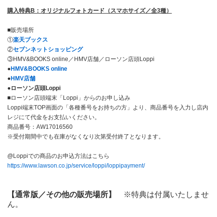
購入特典B：オリジナルフォトカード（スマホサイズ／全3種）
■販売場所
①
楽天ブックス
②
セブンネットショッピング
③HMV&BOOKS online／HMV店舗／ローソン店頭Loppi
●
HMV&BOOKS online
●
HMV
店舗
●ローソン店頭Loppi
■ローソン店頭端末「Loppi」からのお申し込み
Loppi端末TOP画面の「各種番号をお持ちの方」より、商品番号を入力し店内
レジにて代金をお支払いください。
商品番号：AW17016560
※受付期間中でも在庫がなくなり次第受付終了となります。
@Loppiでの商品のお申込方法はこちら
https://www.lawson.co.jp/service/loppi/loppipayment/
【通常版／その他の販売場所】
※特典は付属いたしませ
ん。