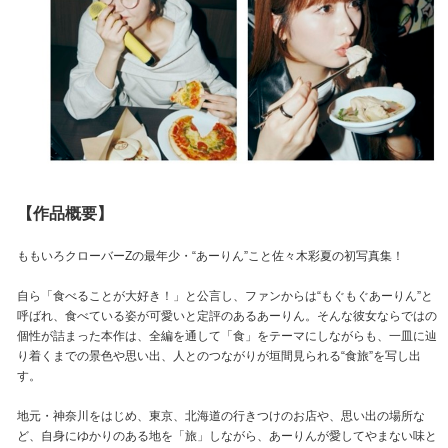
【作品概要】
ももいろクローバーZの最年少・“あーりん”こと佐々木彩夏の初写真集！
自ら「食べることが大好き！」と公言し、ファンからは“もぐもぐあーりん”と
呼ばれ、食べている姿が可愛いと定評のあるあーりん。そんな彼女ならではの
個性が詰まった本作は、全編を通して「食」をテーマにしながらも、一皿に辿
り着くまでの景色や思い出、人とのつながりが垣間見られる“食旅”を写し出
す。
地元・神奈川をはじめ、東京、北海道の行きつけのお店や、思い出の場所な
ど、自身にゆかりのある地を「旅」しながら、あーりんが愛してやまない味と