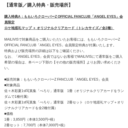
【通常版／購入特典・販売場所】
購入特典A：ももいろクローバーZ OFFICIAL FANCLUB「ANGEL EYES」会
員限定
ロケ地巡礼マップ ＋ オリジナルクリアカード（トレカサイズ／全2種）
MAILIVISで対象商品をご購入いただいたお客様には、ももいろクローバーZ
OFFICIAL FANCLUB「ANGEL EYES」会員限定特典が付属いたします。
特典および販売場所の詳細は以下をご確認ください。
なお、「ANGEL EYES」会員ではないお客様でMAILIVISにて通常版をご購入
希望の場合は、本ページ下部の【その他の販売場所】よりお買い求めくださ
い。
■販売対象：ももいろクローバーZ FANCLUB「ANGEL EYES」会員
■対象商品
佐々木彩夏1st写真集「ぺろり」通常版 1冊（オリジナルクリアカードをラン
ダムで1種付属）
佐々木彩夏1st写真集「ぺろり」通常版 2冊セット（ロケ地巡礼マップ＋オリ
ジナルクリアカードを全2種付属）
■価格
1冊：3,850円（本体3,500円+税）
2冊セット：7,700円（本体7,000円+税）