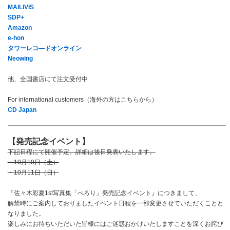
MAILIVIS
SDP+
Amazon
e-hon
タワーレコ―ドオンライン
Neowing
他、全国書店にて注文受付中
For international customers（海外の方はこちらから）
CD Japan
【発売記念イベント】
下記日程にて開催予定。詳細は後日発表いたします。
・10月10日（土）
・10月11日（日）
『佐々木彩夏1st写真集「ぺろり」発売記念イベント』につきまして、
解禁時にご案内しておりましたイベント日程を一部変更させていただくことと
なりました。
楽しみにお待ちいただいた皆様にはご迷惑おかけいたしますことを深くお詫び