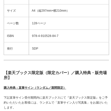
サイズ
A4（縦297mm×横210mm）
ページ数
128ページ
ISBN
978-4-910528-84-7
発行
SDP
【楽天ブックス限定版
（限定カバー）
／購入特典・販売場
所】
購入特典：直筆サイン（ランダム／期間限定）
下記直筆サイン受付期間内に楽天ブックスにて『楽天ブックス限定版』をご予
約いただいたお客様には、ランダムで「直筆サイン入り写真集」をお届けいた
します。