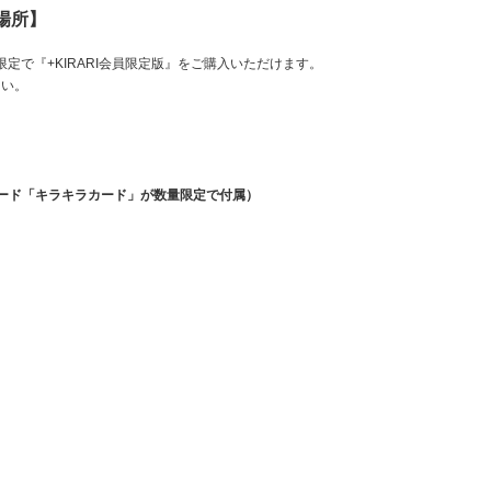
場所】
会員限定で『+KIRARI会員限定版』をご購入いただけます。
さい。
ード「キラキラカード」が数量限定で付属）