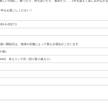
新しい仕様に。飾ったり、持ち歩いたり、集めたり……1年を超えて楽しみが広が
一年をお過ごしください！
4-2027.3
金）
扱い開始日は、地域や店舗によって異なる場合がございます。
円+税）
48mm) 卓上リング式（切り取り線入り）