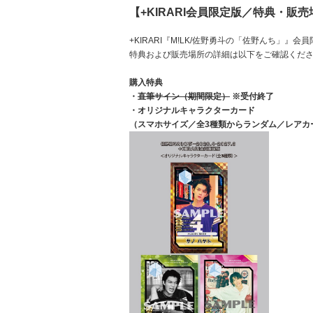
【
+KIRARI
会員
限定版／特典・販売
+KIRARI『M!LK/佐野勇斗の「佐野んち」』
特典および販売場所の詳細は以下をご確認くだ
購入特典
・
直筆サイン（期間限定）
※受付終了
・オリジナルキャラクターカード
（スマホサイズ／全3種類からランダム／レアカ