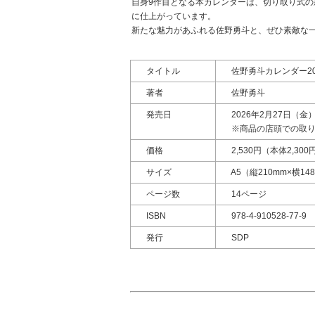
自身9作目となる本カレンダーは、切り取り式の
に仕上がっています。
新たな魅力があふれる佐野勇斗と、ぜひ素敵な
タイトル
佐野勇斗カレンダー2026.
著者
佐野勇斗
発売日
2026年2月27日（
※商品の店頭での取り
価格
2,530円（本体2,300
サイズ
A5（縦210mm×横1
ページ数
14ページ
ISBN
978-4-910528-77-9
発行
SDP