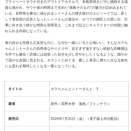
プライベートサウナ付きのアウトドアホテルで、本格窯焼きピザに挑戦する場
面も描かれ、サウナ後の時間まで含めた“体験そのもの”の魅力が詰め込まれて
いる。長野県を舞台に描かれるシトーさんの懐古旅行のエピソードでは、若く
して美容室の店長となったシトーさんの過去や、かつての師匠との思い出、仕
事に向き合う静かな情熱も垣間見え、これまで以上にキャラクターの内面に触
れられる内容になっている。
食の好みも性格も正反対なのに、なぜか一緒にいると心地いい。そんなカラち
ゃんとシトーさんの自然体なやりとりや、近すぎず遠すぎない絶妙な距離感は
今作でも健在！読後には頑張った自分を少し甘やかしたくなるような、穏やか
で温かな余韻に包まれる。カラシトとめぐる、癒しと発見に満ちた次なる旅先
にも思わず期待したくなる一冊となっている。
タイトル
カラちゃんとシトーさんと、3
著者
原作／高野水登 漫画／フトンチラシ
発売日
2026年7月31日（金）（電子版も同日配信）