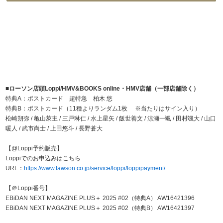
■ローソン店頭Loppi/HMV&BOOKS online・HMV店舗（一部店舗除く）
特典A：ポストカード 超特急 柏木 悠
特典B：ポストカード（11種よりランダム1枚 ※当たりはサイン入り）
松崎朔弥 / 亀山萊主 / 三戸琳仁 / 水上星矢 / 飯世善文 / 涼瀬一颯 / 田村颯大 / 山口
暖人 / 武市尚士 / 上田悠斗 / 長野蒼大
【@Loppi予約販売】
Loppiでのお申込みはこちら
URL：
https://www.lawson.co.jp/service/loppi/loppipayment/
【＠Loppi番号】
EBiDAN NEXT MAGAZINE PLUS＋ 2025 #02（特典A） AW16421396
EBiDAN NEXT MAGAZINE PLUS＋ 2025 #02（特典B） AW16421397