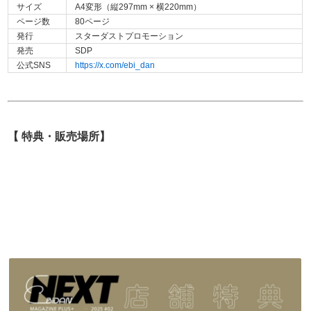
サイズ
A4
変形
（縦
297mm ×
横
220mm
）
ページ数
80ページ
発行
スターダストプロモーション
発売
SDP
公式SNS
https://x.com/ebi_dan
【
特典・販売場所
】