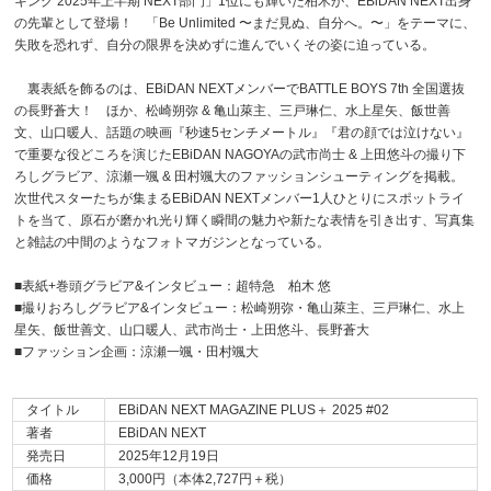
キング 2025年上半期 NEXT部門」1位にも輝いた柏木が、EBiDAN NEXT出身
の先輩として登場！ 「Be Unlimited 〜まだ見ぬ、自分へ。〜」をテーマに、
失敗を恐れず、自分の限界を決めずに進んでいくその姿に迫っている。
裏表紙を飾るのは、EBiDAN NEXTメンバーでBATTLE BOYS 7th 全国選抜
の長野蒼大！ ほか、松崎朔弥 & 亀山萊主、三戸琳仁、水上星矢、飯世善
文、山口暖人、話題の映画『秒速5センチメートル』『君の顔では泣けない』
で重要な役どころを演じたEBiDAN NAGOYAの武市尚士 & 上田悠斗の撮り下
ろしグラビア、涼瀬一颯 & 田村颯大のファッションシューティングを掲載。
次世代スターたちが集まるEBiDAN NEXTメンバー1人ひとりにスポットライ
トを当て、原石が磨かれ光り輝く瞬間の魅力や新たな表情を引き出す、写真集
と雑誌の中間のようなフォトマガジンとなっている。
■表紙+巻頭グラビア&インタビュー：超特急 柏木 悠
■撮りおろしグラビア&インタビュー：松崎朔弥・亀山萊主、三戸琳仁、水上
星矢、飯世善文、山口暖人、武市尚士・上田悠斗、長野蒼大
■ファッション企画：涼瀬一颯・田村颯大
タイトル
EBiDAN NEXT MAGAZINE PLUS＋ 2025 #02
著者
EBiDAN NEXT
発売日
2025年12月19日
価格
3,000円（本体2,727円＋税）