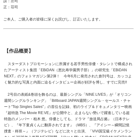
誤：庄司
正：荘司
ご本人、ご購入者の皆様に深くお詫びし、訂正いたします。
【作品概要】
スターダストプロモーションに所属する若手男性俳優・タレントで構成され
たアーティスト集団「EBiDAN（恵比寿学園男子部）」の研究生「EBiDAN
NEXT」のフォトマガジン第2弾！ 今年6月に発売された創刊号は、カッコよ
く魅力的な写真と内面に迫るインタビュー企画が好評を博し、すでに完売!!
2号目の表紙&巻頭を飾るのは、最新シングル「NINE LIVES」が「オリコン
週間シングルランキング」「Billboard JAPAN週間シングル・セールス・チャ
ート“Top Singles Sales”」の首位を記録、初のライブ＆ドキュメンタリー映画
『超特急 The Movie RE:VE』が公開中と、止まらない勢いで躍進している超
特急のメンバー・柏木 悠。俳優としても、ドラマ『放送局占拠』（日本テレ
ビ）、『年下童貞くんに翻弄されてます』（MBS）、『アイシー～瞬間記憶
捜査・柊班～』（フジテレビ）などに次々と出演、「ViVi国宝級イケメンラン