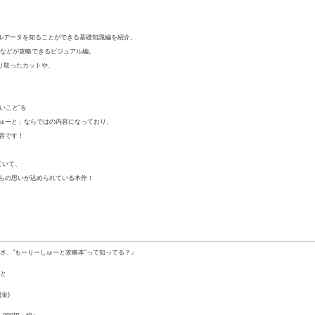
ソナルデータを知ることができる基礎知識編を紹介。
イクなどが攻略できるビジュアル編。
切り取ったカットや、
いこと”を
ゅーと」ならではの内容になっており、
容です！
ていて、
らの思いが込められている本作！
さ、"もーりーしゅーと攻略本"って知ってる？』
と
(金)