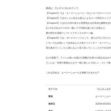
構成は、主に4つに分かれていて、
【Chapter1】では「もーりーしゅーと」2人についてのパー
【Chapter2】ではオシャレ好きな彼らによるコーデ紹介やメ
【Chapter3】では2人の仲の良さが垣間見れる日常的な瞬間を
2人それぞれがスマホや一眼レフで写真を撮り合う企画など、
素の部分を深掘りしていくナチュラルボーン編。
【Chapter4】では、ボーナスページとして、彼らが“2人でやりた
いろいろな企画にして詰め込んだ人気クリエイター「もーりーし
章を進めていくごとに彼らをより深く知っていくことができる内
2人の発案で、ファンが遊べる遊び心満載の仕掛けが組み込まれ
そこには「友達や家族みんなで一緒に楽しんでほしい」という彼
これを読めば、もーりーしゅーとを攻略できるかも!?
タイトル
『ねぇねぇあの
著者
もーりーしゅー
発売日
2023年4月28日