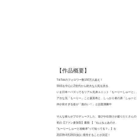
【作品概要】
TikTokのフォロワー数150万人超え！
SNSを中心にZ世代から絶大な人気を誇る
いま日本一バズってるリアル兄弟ユニット「もーりーしゅーと」
アホな兄「もーりー」こと森英寿と、しっかり者の弟「しゅーと
仲が良すぎる姿が「面白い！」と話題沸騰中
そんな彼らがプロデュースした、遊びや仕掛けが盛りだくさんの
初の【ファン参加型】書籍 【
『ねぇねぇあのさ、
"もーりーしゅーと攻略本"って知ってる？』
】を
2023年4月28日(金)に発売することが決定！