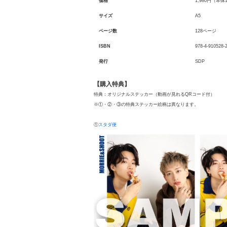
価格
1,980円（本体
サイズ
A5
ページ数
128ページ
ISBN
978-4-910528-
発行
SDP
【購入特典】
特典：オリジナルステッカー（
動画が見れるQRコード付）
※①・②・③の特典ステッカー絵柄は異なります。
①
スタダ便