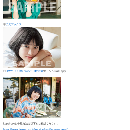
②
楽天ブックス
③
HMV&BOOKS online
/
HMV店舗
/ローソン店頭Loppi
Loppiでのお申込方法は以下をご確認ください。
https://www.lawson.co.jp/service/loppi/loppipayment/