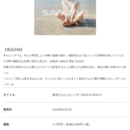
【商品詳細】
本カレンダーは、本人の希望により沖縄で撮影を敢行。撮影前日まであいにくの空模様が続いていたが、
3 日間の撮影日は見事に晴天に恵まれ、
自他共に認める“雨女”を払拭！
沖縄の空も柏木ひなたの新たなスタートを歓迎するような朗らかな表情を見せ、彼女の魅力を鮮やかに彩
った。
ソロと
して新たな道を歩みはじめ、今しかない初々しさをまとう柏木ひなたの魅力満載のカレンダーとな
っている。
タイトル
柏木ひなたカレンダー2023.4-2024.3
発売日
2023年4月1日
価格
2,750円（本体2,500円＋税）