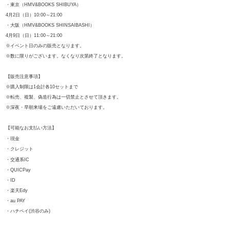
・東京（HMV&BOOKS SHIBUYA）
4月2日（日）10:00～21:00
・大阪（HMV&BOOKS SHINSAIBASHI）
4月9日（日）11:00～21:00
※イベント日のみの販売となります。
※数に限りがございます。なくなり次第終了となります。
【販売注意事項】
※購入制限は1会計各10セットまで
※転売、複製、偽造行為は一切禁止とさせて頂きます。
※深夜・早朝来場をご遠慮いただいております。
【可能なお支払い方法】
・現金
・クレジット
・交通系
IC
・
QUICPay
・
ID
・楽天
Edy
・
au PAY
・ハチペイ
(
渋谷のみ
)