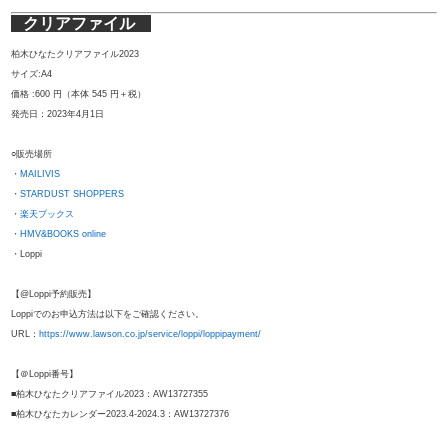
クリアファイル
柏木ひなたクリアファイル2023
サイズ:A4
価格 :600 円（本体 545 円＋税）
発売日：2023年4月1日
○販売場所
・
MAILIVIS
・
STARDUST SHOPPERS
・
楽天ブックス
・
HMV&BOOKS online
・Loppi
【@Loppi予約販売】
Loppiでのお申込方法は以下をご確認ください。
URL：
https://www.lawson.co.jp/service/loppi/loppipayment/
【＠Loppi番号】
■柏木ひなたクリアファイル2023：AW13727355
■柏木ひなたカレンダー2023.4-2024.3：AW13727376