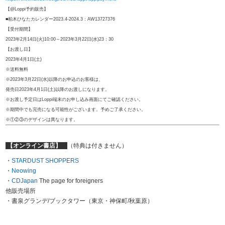
【@Loppi予約販売】
■柏木ひなたカレンダー2023.4-2024.3：AW13727376
【受付期間】
2023年2月14日(火)10:00～2023年3月22日(水)23：30
【お渡し日】
2023年4月1日(土)
※送料無料
※2023年3月22日(水)以降のお申込のお客様は、
発売日2023年4月1日(土)以降のお渡しになります。
※お渡し予定日はLoppi端末のお申し込み画面にてご確認ください。
※期間中でも完売になる可能性がございます。予めご了承ください。
※①②③のデザインは異なります。
【オンライン書店】
（特典は付きません）
・
STARDUST SHOPPERS
・
Neowing
・
CDJapan
The page for foreigners
他販売場所
・書泉グランデ/ブックタワー（東京・神保町/秋葉原）