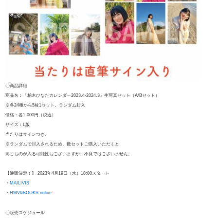
〇商品詳細
商品名：「柏木ひなたカレンダー2023.4-2024.3」生写真セット（A/Bセット）
※各24種から5枚1セット。ランダム封入
価格：各1,000円（税込）
サイズ：L版
当たりはサインつき。
※ランダムで封入されるため、数セットご購入いただくと
同じものが入る可能性もございますが、不良ではございません。
【通販決定！】 2023年4月19日（水）18:00スタート
・
MAILIVIS
・
HMV&BOOKS online
〇販売スケジュール