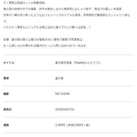
ティ豊富な収録カットが多数収録。
無人島の自然の中での撮影、街中を散歩しながら無邪気にはしゃぐ様子、海辺での麗しい水着姿、
日常の一瞬を切り取ったようなおうちシーンでのリアルな表情、非現実的で魅惑的なランジェリー姿な
ど、
バラエティ豊富なビジュアルを閉じ込めた撮り下ろしの数々は必見…！
女優・森川葵の新たな魅力が凝縮された“最初で最後”の写真集は、
きっと誰しもが心奪われる魅力がたっぷり閉じ込められているはず。
タイトル
森川葵写真集「Ebipilaf(エビピラフ)」
著者
森川葵
撮影
ND CHOW
発売日
2023年6月17日
価格
3,300円（本体3,000円＋税）