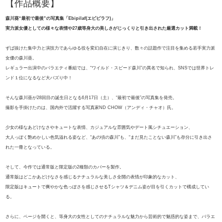
【作品概要】
森川葵“最初で最後”の写真集「Ebipilaf(エビピラフ)」
実力派女優としての様々な表情や27歳等身大の美しさがじっくりと引き出された厳選カット満載！
ずば抜けた集中力と演技力であらゆる役を変幻自在に演じきり、数々の話題作で注目を集める若手実力派
女優の森川葵。
レギュラー出演中のバラエティ番組では、“ワイルド・スピード森川”の異名で知られ、SNSでは世界トレ
ンド１位になるなど大バズり中！
そんな森川葵が28回目の誕生日となる6月17日（土）、“最初で最後”の写真集を発売。
撮影を手掛けたのは、国内外で活躍する写真家ND CHOW（アンディ・チャオ）氏。
少女の様なあどけなさやキュートな表情、カジュアルな雰囲気やデート風シチュエーション、
大人っぽく艶めかしい色気溢れる姿など、“あの頃の森川”も、“まだ見たことない森川”も存分に引き出さ
れた一冊となっている。
そして、今作では通常版と限定版の2種類のカバーを製作。
通常版はどこかあどけなさを感じるナチュラルな美しさ全開の表情が印象的なカット、
限定版はキュートで爽やかな色っぽさを感じさせるTシャツ＆デニム姿が目を引くカットで構成してい
る。
さらに、ページを開くと、等身大の女性としてのナチュラルな魅力から芸術的で魅惑的な姿まで、バラエ