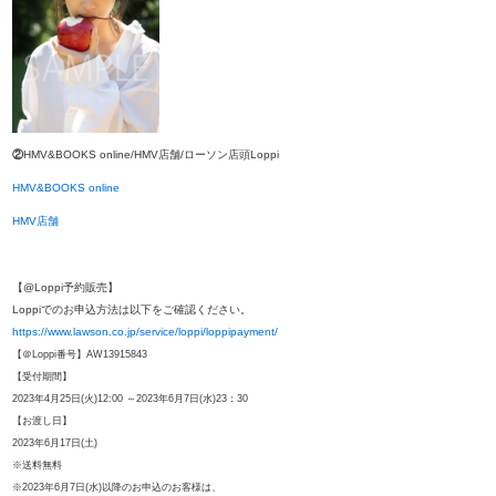
②
HMV&BOOKS online/HMV店舗/ローソン店頭Loppi
HMV&BOOKS online
HMV店舗
【@Loppi予約販売】
Loppiでのお申込方法は以下をご確認ください。
https://www.lawson.co.jp/service/loppi/loppipayment/
【＠Loppi番号】AW13915843
【受付期間】
2023年4月25日(火)12:00 ～2023年6月7日(水)23：30
【お渡し日】
2023年6月17日(土)
※送料無料
※2023年6月7日(水)以降のお申込のお客様は、