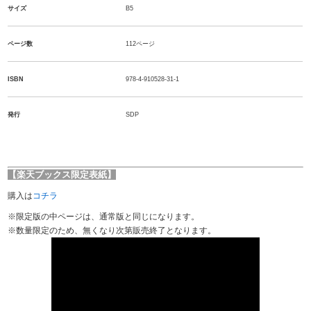
サイズ
B5
ページ数
112ページ
ISBN
978-4-910528-31-1
発行
SDP
【楽天ブックス限定表紙】
購入は
コチラ
※限定版の中ページは、通常版と同じになります。
※数量限定のため、無くなり次第販売終了となります。