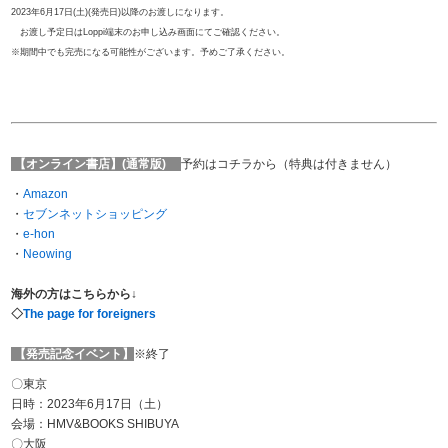
2023年6月17日(土)(発売日)以降のお渡しになります。
お渡し予定日はLoppi端末のお申し込み画面にてご確認ください。
※期間中でも完売になる可能性がございます。予めご了承ください。
【オンライン書店】(通常版)
予約はコチラから（特典は付きません）
・
Amazon
・
セブンネットショッピング
・
e-hon
・
Neowing
海外の方はこちらから↓
◇
The page for foreigners
【発売記念イベント】
※終了
〇東京
日時：2023年6月17日（土）
会場：HMV&BOOKS SHIBUYA
〇大阪