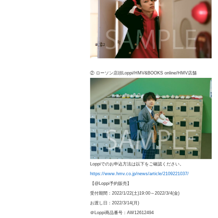
② ローソン店頭Loppi/HMV&BOOKS online/HMV店舗
Loppiでのお申込方法は以下をご確認ください。
https://www.hmv.co.jp/news/article/2109221037/
【@Loppi予約販売】
受付期間：2022/1/22(土)19:00～2022/3/4(金)
お渡し日：2022/3/14(月)
＠Loppi商品番号：AW12612494