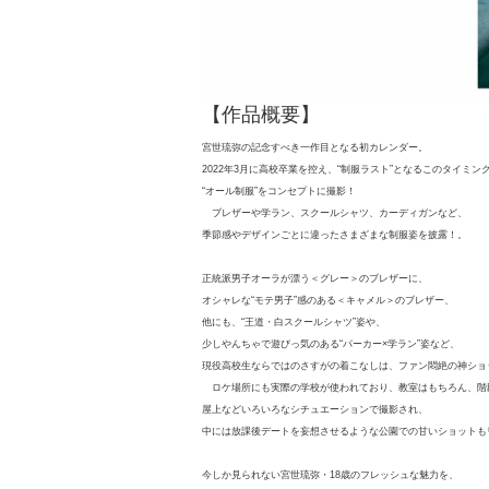
【作品概要】
宮世琉弥の記念すべき一作目となる初カレンダー。
2022年3月に高校卒業を控え、“制服ラスト”となるこのタイミン
“オール制服”をコンセプトに撮影！
ブレザーや学ラン、スクールシャツ、カーディガンなど、
季節感やデザインごとに違ったさまざまな制服姿を披露！。
正統派男子オーラが漂う＜グレー＞のブレザーに、
オシャレな“モテ男子”感のある＜キャメル＞のブレザー、
他にも、“王道・白スクールシャツ”姿や、
少しやんちゃで遊びっ気のある“パーカー×学ラン”姿など、
現役高校生ならではのさすがの着こなしは、ファン悶絶の神ショ
ロケ場所にも実際の学校が使われており、教室はもちろん、階
屋上などいろいろなシチュエーションで撮影され、
中には放課後デートを妄想させるような公園での甘いショットも
今しか見られない宮世琉弥・18歳のフレッシュな魅力を、