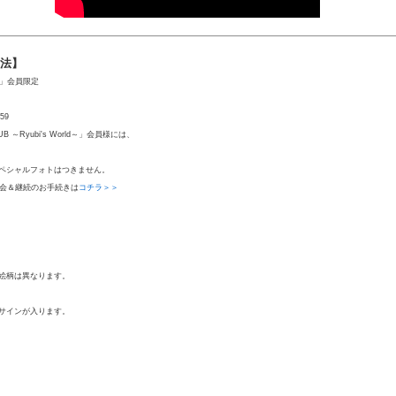
方法】
d～」会員限定
59
～Ryubi's World～」会員様には、
ペシャルフォトはつきません。
会＆継続のお手続きは
コチラ＞＞
絵柄は異なります。
サインが入ります。