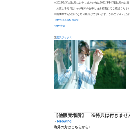
※2022/3/5(土)以降にお申し込みの方は2022/3/14(月)以降の
お渡し予定日はLoppi端末のお申し込み画面にてご確認くださ
※期間中でも完売になる可能性がございます。予めご了承くださ
HMV&BOOKS online
HMV店舗
③
楽天ブックス
【他販売場所】 ※特典は付きませ
・
Neowing
海外の方はこちらから↓