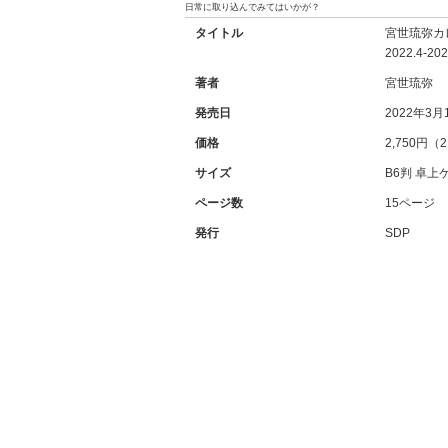
日常に取り込んでみてはいかが？
タイトル
宮世琉弥カ
2022.4-202
著者
宮世琉弥
発売日
2022年3月
価格
2,750円（
サイズ
B6判 卓上
ページ数
15ページ
発行
SDP