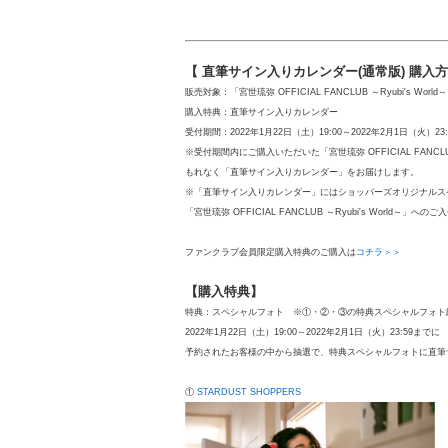
【 直筆サイン入りカレンダー(通常版) 購入
販売対象：「宮世琉弥 OFFICIAL FANCLUB ～Ryubi's Worl
購入特典：直筆サイン入りカレンダー
受付期間：2022年1月22日（土）19:00～2022年2月1日（火）23:
※受付期間内にご購入いただいた「宮世琉弥 OFFICIAL FANCLUB 
もれなく「直筆サイン入りカレンダー」をお届けします。
※「直筆サイン入りカレンダー」にはショッパーズオリジナルス
「宮世琉弥 OFFICIAL FANCLUB ～Ryubi's World～」
へのご入
ファンクラブ会員限定購入特典のご購入は
コチラ＞＞
【購入特典】
特典：スペシャルフォト ※①・②・③の特典スペシャルフォト
2022年1月22日（土）19:00～2022年2月1日（火）23:59までに
予約されたお客様の中から抽選で、特典スペシャルフォトに直筆
①
STARDUST SHOPPERS