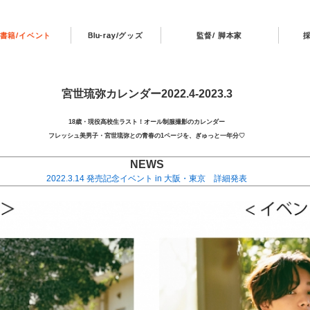
書籍/イベント
Blu-ray/グッズ
監督/ 脚本家
宮世琉弥カレンダー2022.4-2023.3
18歳・現役高校生ラスト！オール制服撮影のカレンダー
フレッシュ美男子・宮世琉弥との青春の1ページを、ぎゅっと一年分♡
NEWS
2022.3.14 発売記念イベント in 大阪・東京 詳細発表