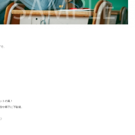
グで、
ットの嵐！
段や廊下に下駄箱、
♡