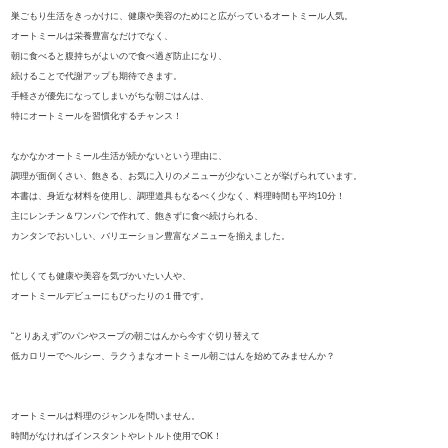
巣ごもり生活をきっかけに、健康や美容のためにと広がっているオートミール人気。
オートミールは栄養豊富なだけでなく、
朝に食べると腹持ちがよいので食べ過ぎ防止になり、
続けることで代謝アップも期待できます。
手軽さが優先になってしまいがちな朝ごはんは、
特にオートミールを習慣化するチャンス！
なかなかオートミール生活が続かないという理由に、
調理が面倒くさい、飽きる、お気に入りのメニューが少ないことが挙げられています。
本書は、身近な材料を使用し、調理道具もなるべく少なく、料理時間も平均10分！
主にレンチン＆ワンパンで作れて、飽きずに食べ続けられる、
カンタンでおいしい、バリエーション豊富なメニューを揃えました。
忙しくても健康や美容を気づかいたい人や、
オートミールデビューにもぴったりの１冊です。
“とりあえず”のパンやスープの朝ごはんから今すぐ切り替えて
低カロリーでヘルシー、ラクうまなオートミール朝ごはんを始めてみませんか？
オートミールは料理のジャンルを問いません。
時間がなければインスタントやレトルト使用でOK！