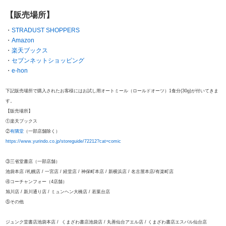
【販売場所】
・
STRADUST SHOPPERS
・
Amazon
・
楽天ブックス
・
セブンネットショッピング
・
e-hon
下記販売場所で購入されたお客様にはお試し用オートミール（ロールドオーツ）1食分(30g)が付いてきま
す。
【販売場所】
①楽天ブックス
②
有隣堂
（一部店舗除く）
https://www.yurindo.co.jp/storeguide/72212?cat=comic
③三省堂書店（一部店舗）
池袋本店 /札幌店 / 一宮店 / 経堂店 / 神保町本店 / 新横浜店 / 名古屋本店/有楽町店
④コーチャンフォー（4店舗）
旭川店 / 新川通り店 / ミュンヘン大橋店 / 若葉台店
⑤その他
ジュンク堂書店池袋本店 / くまざわ書店池袋店 / 丸善仙台アエル店 / くまざわ書店エスパル仙台店