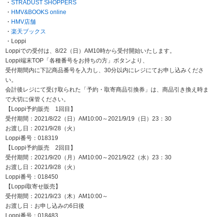
・
STRADUST SHOPPERS
・
HMV&BOOKS online
・
HMV店舗
・
楽天ブックス
・Loppi
Loppiでの受付は、8/22（日）AM10時から受付開始いたします。
Loppi端末TOP「各種番号をお持ちの方」ボタンより、
受付期間内に下記商品番号を入力し、30分以内にレジにてお申し込みくださ
い。
会計後レジにて受け取られた「予約・取寄商品引換券」は、商品引き換え時ま
で大切に保管ください。
【Loppi予約販売 1回目】
受付期間：2021/8/22（日）AM10:00～2021/9/19（日）23：30
お渡し日：2021/9/28（火）
Loppi番号：018319
【Loppi予約販売 2回目】
受付期間：2021/9/20（月）AM10:00～2021/9/22（水）23：30
お渡し日：2021/9/28（火）
Loppi番号：018450
【Loppi取寄せ販売】
受付期間：2021/9/23（木）AM10:00～
お渡し日：お申し込みの6日後
Loppi番号：018483