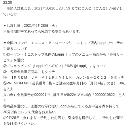
23:30
※購入対象会員：2021年8月26日23：59 までにご入会（ご入金）が完了し
ている方
▼お渡し日：2021年9月28日（火）
※受付期間中であっても完売する場合もあります。
▼全国のコンビニエンスストア・ローソン/ミニストップ店内Loppiでのご予約
手続きについて
①ローソン・ミニストップ店内のLoppi トップのメニュー画面から「各種サー
ビス」を選択
②「ショッピング（Loppiグッズ/ギフト/HMV@Loppi）」をタッチ
③「各種会員限定商品」をタッチ
④「【ＰＲＥＭＩＵＭ ＭＩＬＫ】Ｍ！ＬＫ カレンダー２０２２」をタッチ
⑤PREMIUM MILK会員番号 6桁＋ご登録の生年月日の「月日 4桁」の合計 10桁
を入力
入力例）会員番号が000001で、誕生日が8/22の方の場合「0000010822」と入
力
⑥商品を選択し、画面の指示に従いLoppiから出てくるお申込み券を持って、
30分以内にレジで代金をお支払い
⑦9月28日（火）よりご予約したお店で、引換票を提示して、ご予約した商品
を受け取りください。