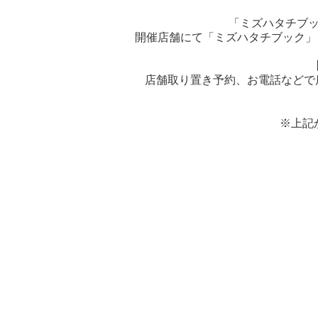
「ミズハタチブッ
開催店舗にて「ミズハタチブック」
店舗取り置き予約、お電話などで
※上記