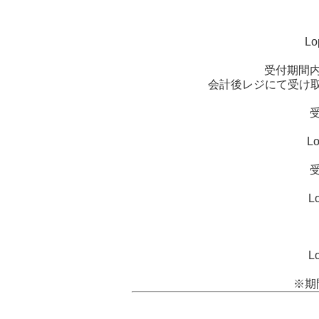
L
受付期間
会計後レジにて受け
受
L
受
L
L
※期