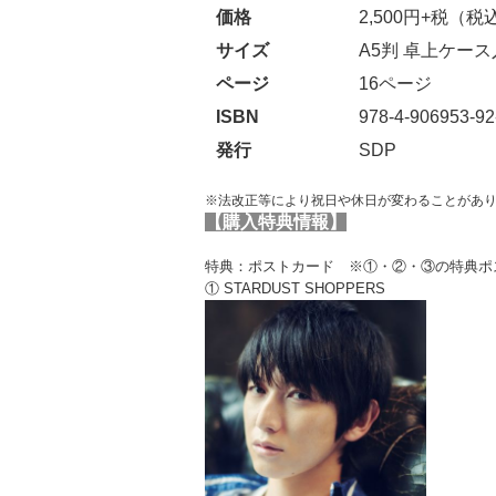
価格
2,500円+税（税込
サイズ
A5判 卓上ケース
ページ
16ページ
ISBN
978-4-906953-92
発行
SDP
※法改正等により祝日や休日が変わることがあ
【購入特典情報】
特典：ポストカード ※①・②・③の特典ポ
① STARDUST SHOPPERS