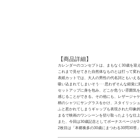
【商品詳細】
カレンダーのコンセプトは、まもなく30歳を迎
これまで見せてきた自然体なものとは打って変
表紙カットでは、大人の男性の代名詞ともいえ
吸い込まれてしまいそう･･･思わずそんな錯覚
セットアップに身を包み、どこか危うい雰囲気
感じることができる。その他にも、レザージャ
柄のシャツにサングラスをかけ、スタイリッシュ
ふと惹かれてしまうギャップも表現された印象
まるで映画のワンシーンを切り取ったような仕上
また、今回は30歳記念としてボーナスページが
2枚目は「本郷奏多の30歳にまつわる30問3