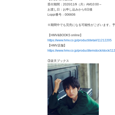
受付期間：2020/11/9（月）AM10:00～
お渡し日：お申し込みから6日後
Loppi番号：006606
※期間中でも完売になる可能性がございます。
【HMV&BOOKS online】
https://www.hmv.co.jp/product/detail/11212205
【HMV店舗】
https://www.hmv.co.jp/productitemstock/stock/1
③楽天ブックス