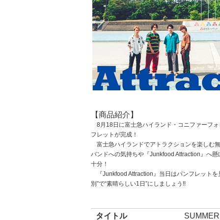
【商品紹介】
8月18日に富士急ハイランド・コニファーフォレストにて開
フレットが完成！
富士急ハイランドでアトラクションを楽しむ無邪
バンドへの気持ちや『Junkfood Attracti
十分！
『Junkfood Attraction』当日はパン
別”で“素晴らしい1日”にしましょう!!
タイトル
SUMMER 