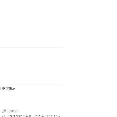
クラブ版≫
（火）23:30
）23：59 までにご入会（ご入金）いただい