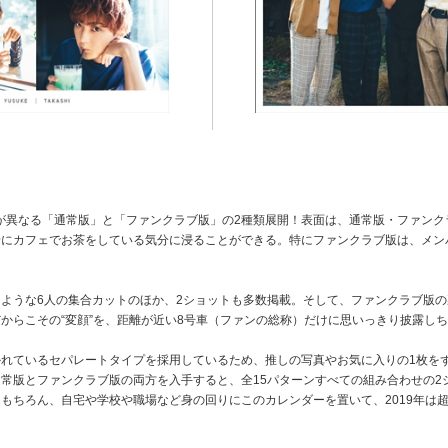
ジが異なる「通常版」と「ファンクラブ版」の2種類展開！表面は、通常版・ファン
緒にカフェでお茶をしている気分に浸ることができる。特にファンクラブ版は、メン
うな6人の集合カットのほか、2ショットも多数掲載。そして、ファンクラブ版の裏
からこその“変顔”を、距離が近い8号車（ファンの総称）だけに思いっきり披露し
れているセパレートタイプを採用しているため、推しの写真やお気に入りの1枚を
常版とファンクラブ版の両方を入手すると、全15パターンすべての組み合わせの2
もちろん、自宅や学校や職場など身の回りにこのカレンダーを置いて、2019年は