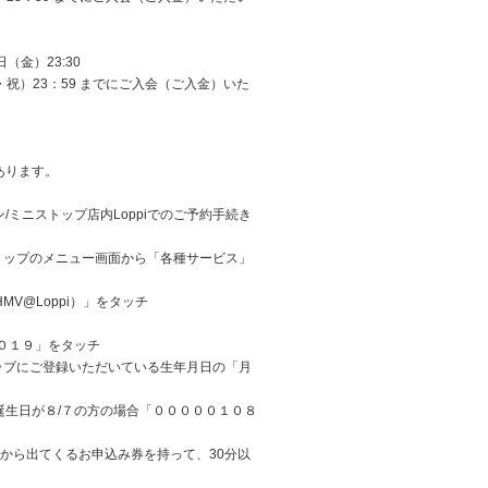
日（金）23:30
・祝）23：59 までにご入会（ご入金）いた
あります。
ミニストップ店内Loppiでのご予約手続き
 トップのメニュー画面から「各種サービス」
HMV@Loppi）」をタッチ
０１９」をタッチ
ラブにご登録いただいている生年月日の「月
誕生日が８/７の方の場合「０００００１０８
iから出てくるお申込み券を持って、30分以