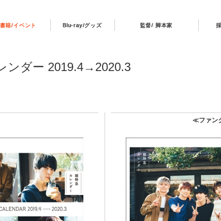
書籍/イベント
Blu-ray/グッズ
監督/ 脚本家
ー 2019.4→2020.3
≫
≪ファン