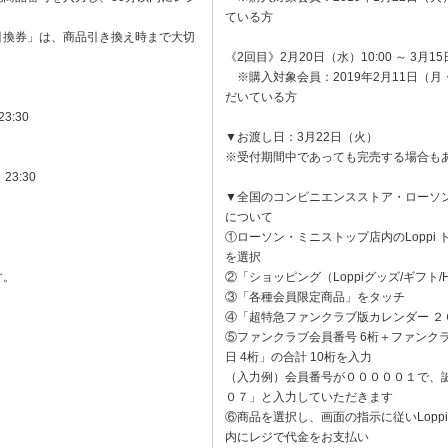
ている方
引換券」は、商品引き換え時まで大切
《2回目》2月20日（水）10:00 ～ 3月15
※購入対象会員：2019年2月11日（月
だいている方
3:30
▼お渡し日：3月22日（火）
※受付期間中であっても完売する場合も
23:30
▼全国のコンビニエンスストア・ローソン/
について
①ローソン・ミニストップ店内のLoppi
を選択
す。
②「ショッピング（Loppiグッズ/ギフト/
③「各種会員限定商品」をタッチ
④「超特急ファンクラブ版カレンダー ２
⑤ファンクラブ会員番号 6桁＋ファンク
日 4桁」の合計 10桁を入力
（入力例）会員番号が０００００１で、
０７」と入力していただきます
⑥商品を選択し、画面の指示に従いLopp
内にレジで代金をお支払い