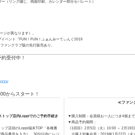
ンダー（リング綴じ、両面印刷、カレンダー部分セパレート）
ページが異なります）。
ラブイベント『FUN！FUN！ふぁんみーてぃんぐ2019
、ファンクラブ版の先行販売あり。
舗は予約受付中！
0333/
0:00からスタート！
≫
≪ファン
ストップ店内
Loppi
でのご予約手続き
▼購入制限：会員様お一人につき4個まで
▼商品予約期間：
ップ店頭のLoppi端末TOP「各種番
《1回目》2月5日（火）10:00 ～ 2月19日
商品番号を入力し、30分以内にレジ
※購入対象会員：2019年1月22日（火