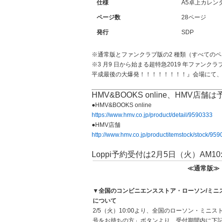
仕様
A5卓上カレ
ページ数
28ページ
発行
SDP
※通常版とファンクラブ版の2 種類（すべての
※3 月9 日から始まる超特急2019 年ファンク
平成最後の大爆発！！！！！！！！』会場にて
HMV&BOOKS online、HMV店
●HMV&BOOKS online
https://www.hmv.co.jp/product/detail/9590333
●HMV店舗
http://www.hmv.co.jp/productitemstock/stock/959
Loppi予約受付は2月5日（火）AM1
≪通常版
▼全国のコンビニエンスストア・ローソン
/
ミニ
について
2/5（火）10:00より、全国のローソン・ミニスト
号をお持ちの方」ボタンより、受付期間内に下記