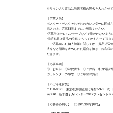
※サイン入り賞品は当選者様の宛名を入れさせ
【応募方法】
ポスター・デスクそれぞれのカレンダーに同封
記入の上、応募期限までにご郵送ください。
•応募券はセロハンテープなどで剥がれないよう
•抽選結果は賞品の発送をもってかえさせて頂き
・ご応募頂いた個人情報に関しては、賞品発送管
法令など開示を求められた場合を除き、お客様
だきます。
【必要事項】
① お名前 ②郵便番号 ③ご住所 ④お電話
⑦カレンダーの感想 ⑧ご希望の賞品
【ハガキ送付先】
〒150-0021 東京都渋谷区恵比寿西2-3-3 武
㈱SDP 新木優子カレンダー2019プレゼント
【応募締め切り】 2019/4/30消印有効