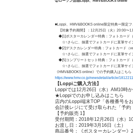
②ローソン店頭Loppi、HMV&BOOKS online
■Loppi、HMV&BOOKS online限定特典ー限
【対象予約期間】：12月25日（火）20:00〜1月
◆[1]ポスターカレンダー特典：フォトカード（ve
☆↑さらに、抽選でフォトカードに直筆サイ
◆[2]デスクカレンダー特典：フォトカード（ver
☆↑さらに、抽選でフォトカードに直筆サイ
◆[5]コンプリートセット特典：フォトカード（ve
☆↑さらに、抽選でフォトカードに直筆サイ
《HMV&BOOKS online》での予約購入はこち
https://www.hmv.co.jp/newsdetail/article/181221
【Loppi
ご購入方法】
Loppiでは12月26日（水）AM1
★Loppiでのお申し込みはこちら
店内のLoppi端末TOP「各種番
会計後レジにて受け取られた「予約
【予約販売 1】
受付期間：2018年12月26日（水）10:0
お渡し日：2019年3月16日（土）
商品番号：《ポスターカレンダー》22