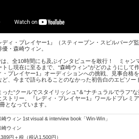
レディ・プレイヤー1』（スティーブン・スピルバーグ
俳優・森崎ウィン。
n』では、全10時間にも及ぶインタビューを敢行！ ミャ
ートし現在に至るまで、“森崎ウィン”がどのようにして
ィ・プレイヤー1』オーディションへの挑戦、見事合格
など、今まで語られることのなかった初告白のエピソー
った“クールでスタイリッシュ”＆“ナチュラルでラフ”
ヒストリー、『レディ・プレイヤー1』ワールドプレミ
1冊となっています。
崎ウィン 1st visual & interview book「Win-Win」
森崎ウィン
1,389円＋税（税込1,500円）