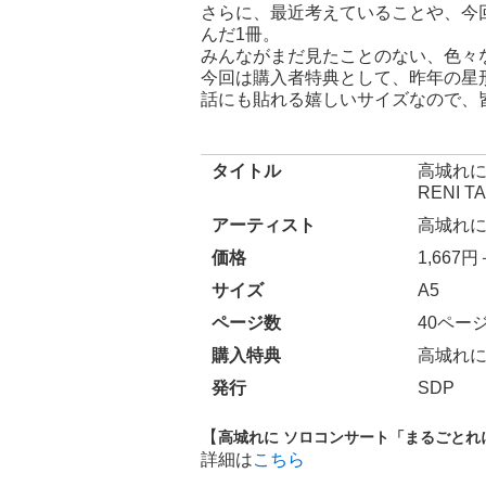
さらに、最近考えていることや、今
んだ1冊。
みんながまだ見たことのない、色々
今回は購入者特典として、昨年の星
話にも貼れる嬉しいサイズなので、
タイトル
高城れに
RENI T
アーティスト
高城れ
価格
1,667
サイズ
A5
ページ数
40ペー
購入特典
高城れ
発行
SDP
【
高城れに ソロコンサート「まるごとれ
詳細は
こちら