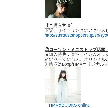
【ご購入方法】
下記、サイトリンクにアクセス
http://stardustshoppers.jp/sp/
②ローソン・ミニストップ店頭Loppi
★購入特典：直筆サイン入オリ
※14ページに加え、オリジナル
※絵柄はLopp/HMVオリジナ
HMV&BOOKS online