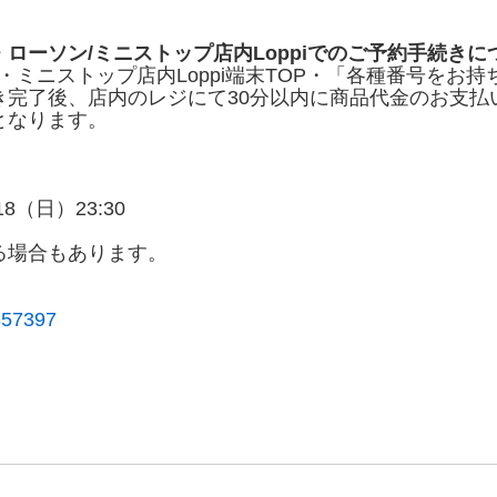
・ローソン
/
ミニストップ店内
Loppi
でのご予約手続きに
ーソン・ミニストップ店内Loppi端末TOP・「各種番号を
き完了後、店内のレジにて30分以内に商品代金のお支払
となります。
18（日）23:30
る場合もあります。
6857397