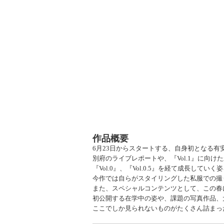
作品概要
6
月
23
日からスタートする、自身初となる有
別府のライブレポートや、『
Vol.1
』に向けた
『
Vol.0
』、『
Vol.0.5
』を経て成長していく姿
今作では自らがスタイリングした私服での撮
また、スペシャルコンテンツとして、この春
初公開する在学中の姿や、課題の写真作品、
ここでしか見られないものがたくさん詰まっ