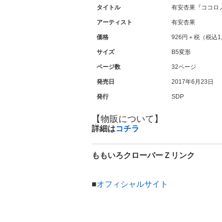
タイトル
有安杏果『ココロノセンリツ
アーティスト
有安杏果
価格
926円＋税（税込1,
サイズ
B5変形
ページ数
32ページ
発売日
2017年6月23日
発行
SDP
【物販について】
詳細は
コチラ
ももいろクローバーＺリンク
■
オフィシャルサイト