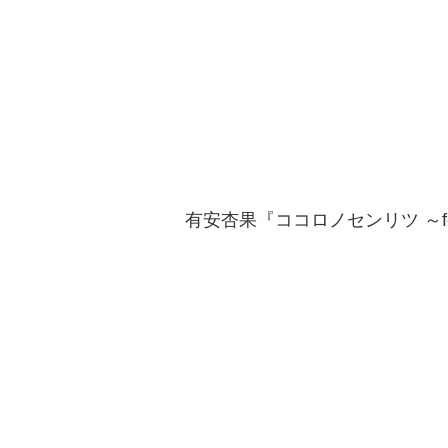
有安杏果『ココロノセンリツ ～feel a h