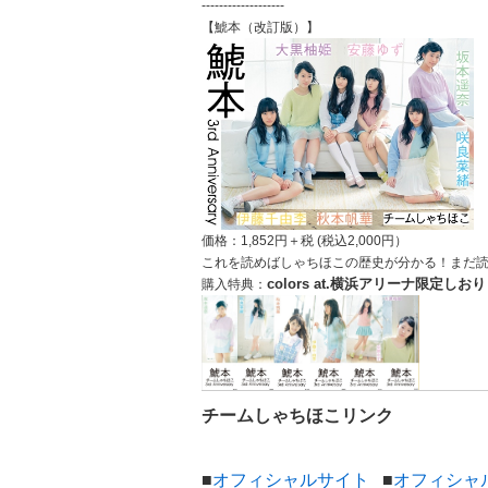
-------------------
【鯱本（改訂版）】
価格：1,852円＋税 (税込2,000円）
これを読めばしゃちほこの歴史が分かる！まだ
colors at.横浜アリーナ
限定しおり
購入特典：
チームしゃちほこリンク
■
オフィシャルサイト
■
オフィシャ