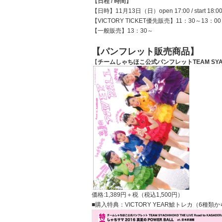
【日程 / 時間】
【日時】11月13日（日）open 17:00 / start 18:0
【VICTORY TICKET優先販売】11：30～13：00
【一般販売】13：30～
【パンフレット販売商品】
【
チームしゃちほこ公式パンフレット
TEAM SYA
価格:
1,389円＋税（税込1,500円）
■購入特典：
VICTORY YEAR鯱トレカ（6種