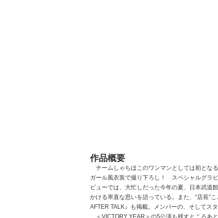
作品概要
チームしゃちほこのワンマンとしては初となる
ガール風衣装で撮り下ろし！ スペシャルグラ
ビューでは、大忙しだった今年の夏、日本武道
かける率直な思いを語っている。また、“店長”こと
AFTER TALK』も掲載。メンバーの、そして
＜VICTORY YEAR＞の5公演も残すところ