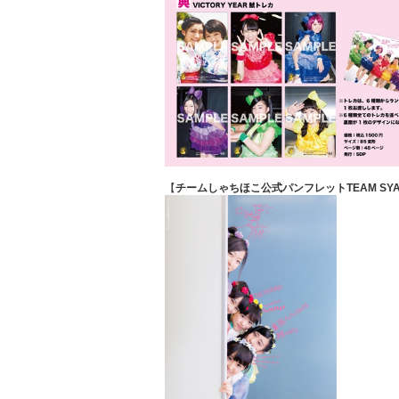
【
チームしゃちほこ公式パンフレット
TEAM SYA