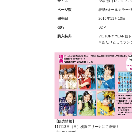
サイズ
B5変形（182mm×2
ページ数
表紙+オールカラー4
発売日
2016年11月13日
発行
SDP
購入特典
VICTORY YEA
※あたりとしてラン
【販売情報】
11月13日（日）横浜アリーナにて販売！