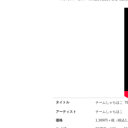
タイトル
チームしゃちほこ
T
アーティスト
チームしゃちほこ
価格
1,389円＋税（税込1