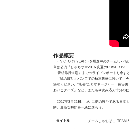
作品概要
＜VICTORY YEAR＞を爆進中のチームし
単独公演『しゃちサマ2016 真夏のPOWER BA
こ 音組修行道場』までのライブレポートも余す
『鯱のぼり』パンフでの秋本帆華に続いて、今
堪能ください。“店長”ことマネージャー・長谷川ミ
あいこクイズ』など、またもや読み応え十分の
2017年3月21日、ついに夢の舞台である日本
瞬、最高な時間を一緒に進もう。
タイトル
チームしゃちほこ
TEAM 