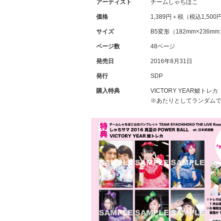
アーティスト
チームしゃちほこ
価格
1,389円＋税（税込1,500
サイズ
B5変形（182mm×236m
ページ数
48ページ
発売日
2016年8月31日
発行
SDP
購入特典
VICTORY YEAR鯱ト
※あたりとしてランダム