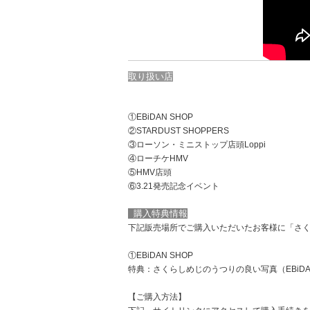
取り扱い店
①EBiDAN SHOP
②STARDUST SHOPPERS
③ローソン・ミニストップ店頭Loppi
④ローチケHMV
⑤HMV店頭
⑥3.21発売記念イベント
購入特典情報
下記販売場所でご購入いただいたお客様に「さ
①EBiDAN SHOP
特典：さくらしめじのうつりの良い写真（
EBiD
【ご購入方法】