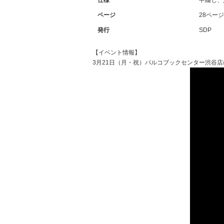
仕様
中綴じ、
ページ
28ページ
発行
SDP
【イベント情報】
3月21日（月・祝）パルコブックセンター渋谷