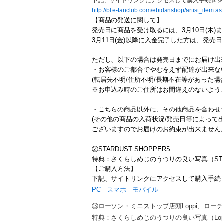
下記、サイトリンクにアクセスして購入手続き
http://bl.e-fanclub.com/ebidanshop/artist_i
【商品の発送に関して】
発売日に商品を受け取るには、3月10日(木
3月11日(金)以降に入金完了した方は、発
ただし、以下の場合は発売日までにお届け出
・お客様のご都合でやむをえず配達が出来な
(転居先不明/住所不明/長期不在等があった
※お申込み時のご住所はお間違えのないよう
・こちらの商品以外に、その他商品を合わせ
(その他の商品の入荷状況/発売日等によって
ございますのでお届けのお約束が出来ません
②STARDUST SHOPPERS
特典：
さくらしめじのうつりの良い写真（
S
【ご購入方法】
下記、サイトリンクにアクセスして購入手続
PC
スマホ
モバイル
③ローソン・ミニストップ店頭Loppi、ローチ
特典：
さくらしめじのうつりの良い写真（Lop