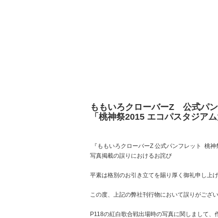
ももいろクローバーZ 公式パ
「桃神祭
2015
エコパスタジアム
『ももいろクローバーZ 公式パンフレット 桃神祭
写真掲載の誤りにおけるお詫び
平素は格別のお引き立てを賜り厚く御礼申し上
この度、上記の弊社刊行物において誤りがござ
P118の紅白歌合戦出場時の写真に関しまして、