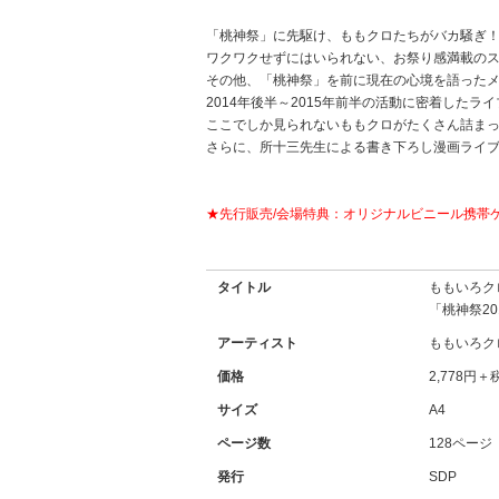
「桃神祭」に先駆け、ももクロたちがバカ騒ぎ
ワクワクせずにはいられない、
お祭り感満載の
その他、「桃神祭」
を前に現在の心境を語った
2014年後半～
2015年前半の活動に密着したラ
ここでしか見られないももクロがたくさん詰まっ
さらに、所十三先生による書き下ろし漫画ライ
★先行販売
/
会場特典：オリジナルビニール携帯
タイトル
ももいろク
「
桃神祭
2
アーティスト
ももいろク
価格
2,778円
サイズ
A4
ページ数
128ページ
発行
SDP