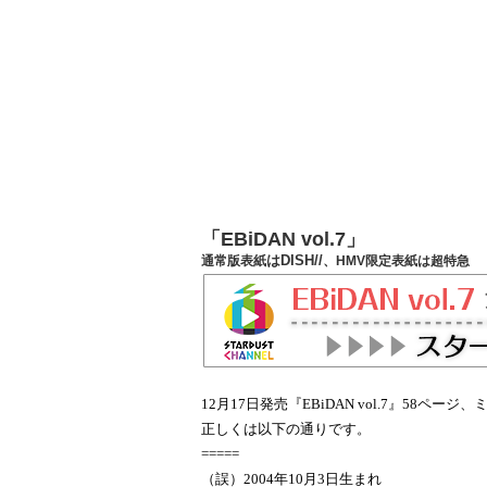
「EBiDAN vol.7」
はDISH//
通常版表紙
、HMV限定表紙は
超特急
12
月
17
日発売『
EBiDAN vol.7
』
58
ページ、
正しくは以下の通りです。
=====
（誤）
2004
年
10
月
3
日生まれ