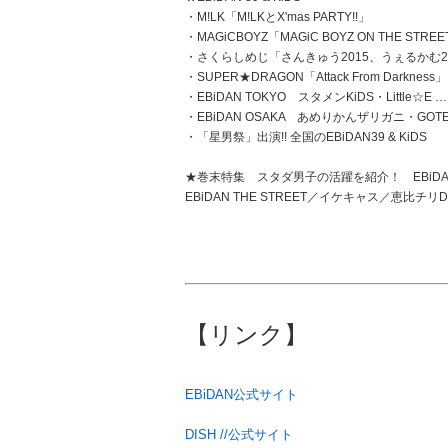
・M!LK「M!LKとX'mas PARTY!!」
・MAGiCBOYZ「MAGiC BOYZ ON THE STRE
・さくらしめじ「さんきゅう2015、うぇるかむ2
・SUPER★DRAGON「Attack From Darkness」
・EBiDAN TOKYO スタメンKiDS・Little☆E …
・EBiDAN OSAKA あめりかんザリガニ・GOTEN
・「星男祭」出演!! 全国のEBiDAN39 & KiDS
★巻末特集 スタダ男子の活躍を紹介！ EBiDA
EBiDAN THE STREET／イケキャス／恵比チリD
【リンク】
EBiDAN公式サイト
DISH //公式サイト