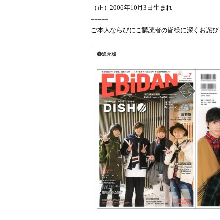
（正）
2006
年
10
月
3
日生まれ
=====
ご本人ならびにご
購
読
者の皆
様
に深くお
詫
び
❶通常版