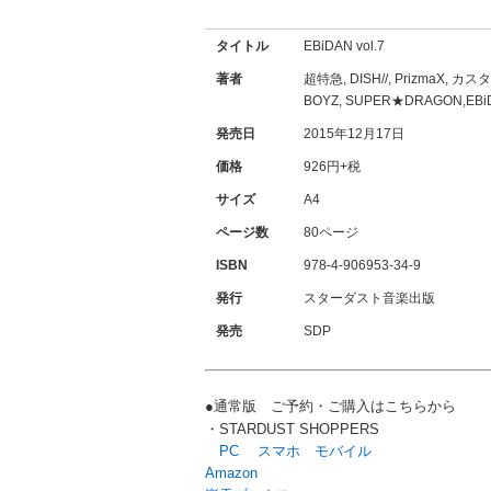
タイトル
EBiDAN vol.7
著者
超特急, DISH//, PrizmaX, カ
BOYZ, SUPER★DRAGON,EBi
発売日
2015年12月17日
価格
926円+税
サイズ
A4
ページ数
80ページ
ISBN
978-4-906953-34-9
発行
スターダスト音楽出版
発売
SDP
●通常版 ご予約・ご購入はこちらか
ら
・STARDUST SHOPPERS
PC
スマホ
モバイル
Amazon