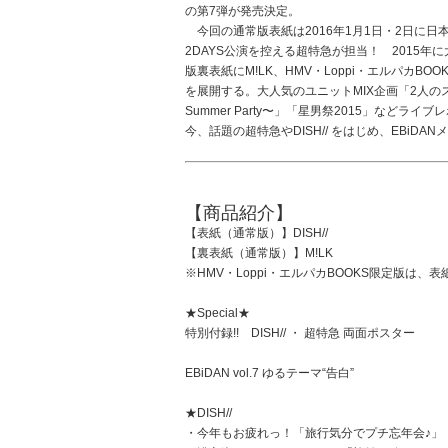
の第7弾が発売決定。
今回の通常版表紙は2016年1月1日・2日に日本武
2DAYS公演を控える超特急が担当！ 2015
版裏表紙にM!LK、HMV・Loppi・エルパカ
を展開する。大人気のユニットMIX企画「2人のストーリ
Summer Party〜」「星男祭2015」などラ
今、話題の超特急やDISH// をはじめ、EBi
【商品紹介】
【表紙（通常版）】DISH//
【裏表紙（通常版）】M!LK
※HMV・Loppi・エルパカBOOKS限定版は、
★Special★
特別付録!! DISH// ・ 超特急 両面ポスター
EBiDAN vol.7 ゆるテーマ“告白”
★DISH//
・今年もお疲れっ！「旅行気分でプチ忘年会♪」