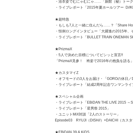
・浴衣姿でむにゃむにゃ……「旅館（秘）トー
・ライブレポート「2015年夏ホールツアー D//K
★超特急
・もしも7人と一緒に住んだら……？「Share Hous
・恒例ロングインタビュー「大躍進の2015年
・ライブレポート「BULLET TRAIN ONEMAN SHOW 
★PrizmaX
・5人で決めた目標についてビシッと宣言!!
「PrizmaX見参！ 袴姿で2016年の抱負を語る
★カスタマイZ
・オフモードの3人をお届け・「GOROの休日／DAI
・ライブレポート「結成2周年記念ワンマンライ
★スペシャル企画
・ライブレポート「EBiDAN THE LIVE 2015 ～Su
・ライブレポート「星男祭 2015」
・ユニットMiX対談「2人のストーリー」
Episode03 RYUJI（DISH//）×DAICHI（カ
★EBiDAN 39 & KiDS