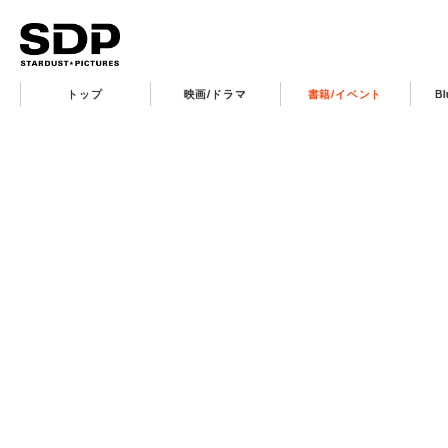
トップ
映画/ドラマ
書籍/イベント
B