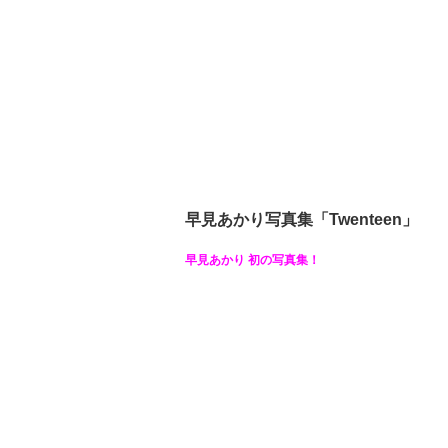
早見あかり写真集「Twenteen」
早見あかり 初の写真集！