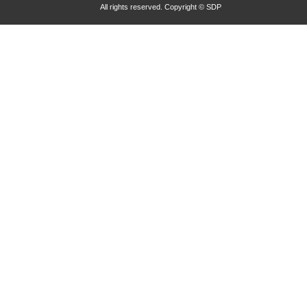
All rights reserved. Copyright © SDP