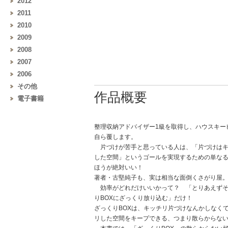
2012
2011
2010
2009
2008
2007
2006
その他
作品概要
電子書籍
整理収納アドバイザー1級を取得し、ハウスキー
自ら覆します。
片づけが苦手と思っている人は、「片づけはキ
した空間」というゴールを実現するための単な
ほうが絶対いい！
著者・古堅純子も、実は相当な面倒くさがり屋。
効率がどれだけいいかって？ 「とりあえずそ
りBOXにざっくり放り込む」だけ！
ざっくりBOXは、キッチリ片づけなんかしなく
リした空間をキープできる、つまり散らからな