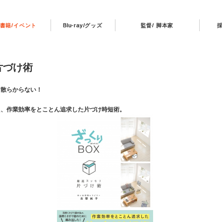
書籍/イベント
Blu-ray/グッズ
監督/ 脚本家
片づけ術
ろ散らからない！
た、作業効率をとことん追求した片づけ時短術。