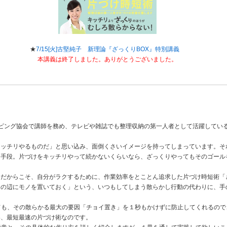
★
7/15[火]古堅純子 新理論『ざっくりBOX』特別講義
本講義は終了しました。ありがとうございました。
ピング協会で講師を務め、テレビや雑誌でも整理収納の第一人者として活躍してい
ッチリやるものだ」と思い込み、面倒くさいイメージを持ってしまっています。そ
る手段。片づけをキッチリやって続かないくらいなら、ざっくりやってもそのゴール
だからこそ、自分がラクするために、作業効率をとことん追求した片づけ時短術「
の辺にモノを置いておく」という、いつもしてしまう散らかし行動の代わりに、手
ても、その散らかる最大の要因「チョイ置き」を１秒もかけずに防止してくれるの
い、最短最速の片づけ術なのです。