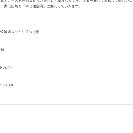
極意と、その具体的な作り方を詳しく紹介しますが、１冊を通して実践して欲しいこ
で、家は自然と「幸せ住空間」に変わっていきます。
OX 最速スッキリ片づけ術
4日
税
トカバー
53-18-9