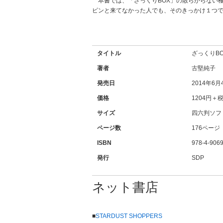
本書では、「ざっくりBOX」の散らからない
ピンと来てなかった人でも、そのきっかけ１つ
タイトル
ざっくりB
著者
古堅純子
発売日
2014年6月
価格
1204円＋
サイズ
四六判ソフ
ページ数
176ページ
ISBN
978-4-9069
発行
SDP
ネット書店
■
STARDUST SHOPPERS