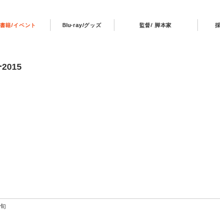
書籍/イベント
Blu-ray/グッズ
監督/ 脚本家
015
下旬