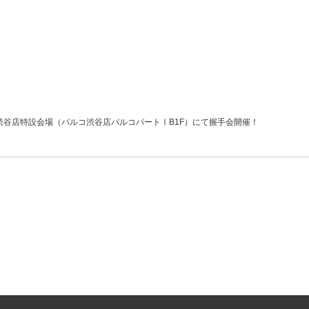
渋谷店特設会場（パルコ渋谷店パルコパートⅠB1F）にて握手会開催！