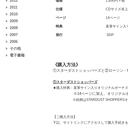
2012
価格
1,850円＋税
2011
仕様
CDサイズ卓上
2010
ページ
14ページ
2009
特典
直筆サイン入
2008
2007
発行
SDP
2006
その他
電子書籍
《購入方法》
①スターダストショッパーズと②ローソン・
①スターダストショッパーズ
★購入特典：直筆サイン入りオリジナルボーナ
※14ページに加え、オリジナル
※絵柄はSTARDUST SHOPPERS
【ご購入方法】
下記、サイトリンクにアクセスして購入手続き