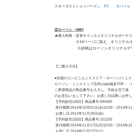
スターダストショッパーズ→
PC
モバイル
②ローソン・HMV
★購入特典：
直筆サイン入りオリジナルボーナ
※14ページに加え、オリジナル
※絵柄はローソンオリジナルデザ
【ご購入方法】
●全国のコンビニエンスストア・ローソン/ミニスト
ローソン・ミニストップ店内Loppi端末TOP
ご希望商品の商品番号を入力し、手続き完了後、
のお支払いをして下さい。お渡し日以降にお申
【予約販売1回目】商品番号:095485
受付期間:2014年10月01日(水)10:00 ~ 2014年1
お渡し日:2014年11月28日(金)
【予約販売2回目】商品番号:101250
受付期間:2014年11月17日(月)10:00 ~ 2014年1
お渡し日:2014年12月27日(土)