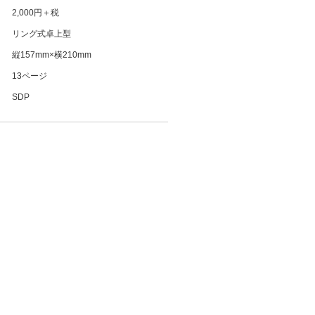
2,000円＋税
リング式卓上型
縦
157mm
×横
210mm
13ページ
SDP