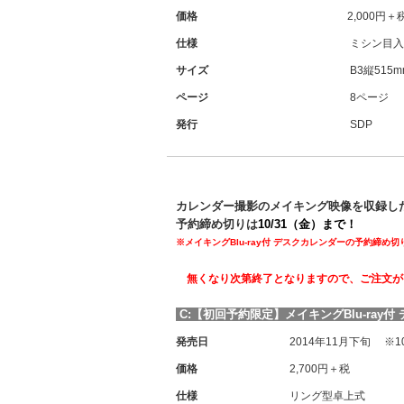
価格
2,000円＋
仕様
ミシン目入
サイズ
B3縦515m
ページ
8ページ
発行
SDP
カレンダー撮影のメイキング映像を収録したB
予約締め切りは
10/31（金）まで！
※メイキングBlu-ray付 デスクカレンダーの予約締め切
無くなり次第終了となりますので、ご注文が
C:【初回予約限定】メイキングBlu-ray
発売日
2014年11月下旬 ※
価格
2,700円＋税
仕様
リング型卓上式