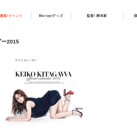
書籍/イベント
Blu-ray/グッズ
監督/ 脚本家
2015
スクカレンダー