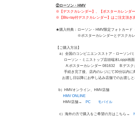
②ローソン・HMV
※【デスクカレンダー】、【ポスターカレンダー】を
※【Blu-ray付デスクカレンダー】はご注文頂き
★購入特典：ローソン・HMV限定フォトカード
※ポスターカレンダーとデスクカレンダ
【ご購入方法】
a）全国のコンビニエンスストア・ローソン/ミニ
ローソン・ミニストップ店頭端末Loppi画面
A:ポスターカレンダー 081632 B:デスクカ
手続き完了後、店内のレジにて30分以内に商
お渡し日以降にお申し込み店舗でのお渡しと
b）HMVオンライン、HMV店舗
HMV ONLINE
HMV店舗→
PC
モバイル
c）海外の方で購入をご希望の方はこちら→