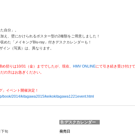
た自分」。
加え、壁にかけられるポスター型の2種類をご用意しました！
た「メイキングBlu-ray」付きデスクカレンダーも！
ザイン（写真）は、異なります。
締め切りは10/31（金）まででしたが、現在、
HMV ONLINE
にて引き続き受け付け
だの方はお急ぎください。
ング」イベント開催決定！
o.jp/book/2014/kitagawa2015/keikokitagawa1221event.html
B:デスクカレンダー
月下旬
発売日