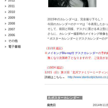
2012
2011
2010
2009
2015年のカレンダーは、完全撮り下ろし！
2008
今回のカレンダーのテーマは「今表現したかっ
そして、前回と同様、デスクに置ける卓上型に
2007
さらに、カレンダー撮影時のメイキング映像を収め
2006
＊ポスターカレンダーとデスクカレンダーのデ
その他
電子書籍
（11/10 追記）
※
メイキングBlu-ray付 デスクカレンダー
の予約
無くなり次第終了となりますので、ご注文がま
（10/24 追記）
12/21（日）第２回「北川ファミリーミーティ
詳細はこちら→
http://www.stardustpictures.c
A:ポスターカレンダー
発売日
2014年11