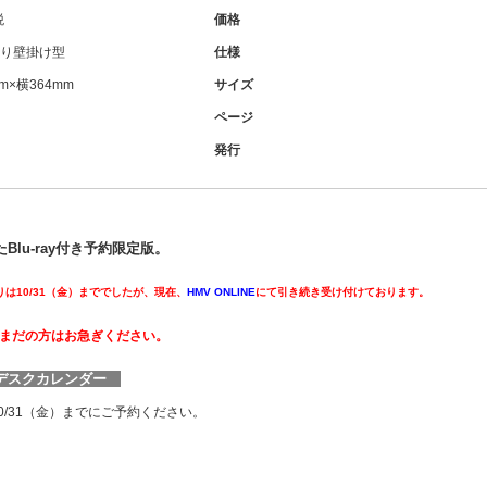
税
価格
り壁掛け型
仕様
m×横364mm
サイズ
ページ
発行
lu-ray付き予約限定版。
りは10/31（金）まででしたが、現在、
HMV ONLINE
にて引き続き受け付けております。
まだの方はお急ぎください。
付 デスクカレンダー
10/31（金）までにご予約ください。