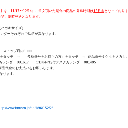
、11/17〜12/14にご注文頂いた場合の商品の発送時期は
12月末
となっており
次第、
随時
発送となります。
（ハガキサイズ）
ーそれぞれで絵柄が異なります。
ストップ店内Loppi
をタッチ ⇒ 「各種番号をお持ちの方」をタッチ ⇒ 商品番号６ケタを入力し
レンダー 081617 C:
Blue-ray
付デスクカレンダー 081495
品代金のお支払いをお願いします。
なります。
http://www.hmv.co.jp/en/fl/96/152/2/