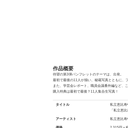
作品概要
待望の第3弾パンフレットのテーマは、出発。
最初で最後の11人が揃い、秘蔵写真とともに、
また、学芸会レポート、職員会議番外編など、
購入特典は最初で最後？11人集合生写真！
タイトル
私立恵比寿中
「私立恵比
アーティスト
私立恵比寿
価格
2,315円＋