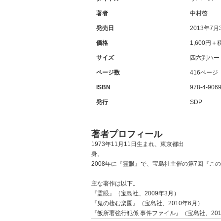
著者
中村啓
発売日
2013年7月
価格
1,600円＋
サイズ
四六判ハー
ページ数
416ページ
ISBN
978-4-9069
発行
SDP
著者プロフィール
1973年11月11日生まれ、東京都出
2008年に『霊眼』で、宝島社主催の第7回『こ
主な著作は以下。
『霊眼』（宝島社、2009年3月）
『鬼の棲む楽園』（宝島社、2010年6月）
『飯所署強行犯係 事件ファイル』（宝島社、201