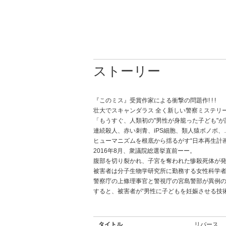
ストーリー
『このミス』受賞作家による衝撃の問題作! ! !
壮大でスキャンダラス 全く新しい警察ミステリ
「もうすぐ、人類初の"男性が身籠った子ども"
連続殺人、赤い刺青、iPS細胞、類人猿ボノボ
ヒューマニズムを根底から揺るがす“日本再生計画"
2016年8月、衆議院総選挙直前ーー。
腹部を切り裂かれ、子宮を奪われた惨殺死体が
被害者は分子生物学研究所に勤務する女性科学
警察庁の上條理事官と警視庁の宮島警部が異例
すると、被害者が“男性に子どもを妊娠させる技
タイトル
リバース