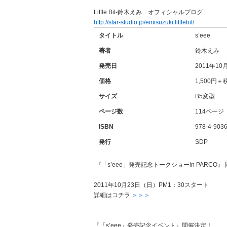
Little Bit-鈴木えみ オフィシャルブログ
http://star-studio.jp/emisuzuki.littlebit/
タイトル
s’eee
著者
鈴木えみ
発売日
2011年10
価格
1,500円＋
サイズ
B5変型
ページ数
114ページ
ISBN
978-4-9036
発行
SDP
『「s’eee」発売記念トークショーin PARCO』
2011年10月23日（日）PM1：30スタート
詳細はコチラ
＞＞＞
『「s’eee」発売記念イベント』開催決定！