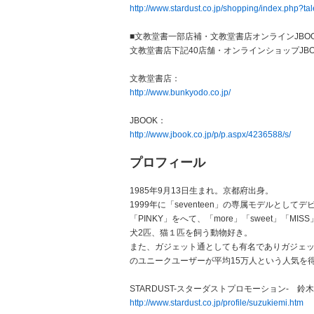
http://www.stardust.co.jp/shopping/index.php?t
■文教堂書一部店補・文教堂書店オンラインJBO
文教堂書店下記40店舗・オンラインショップJBO
文教堂書店：
http://www.bunkyodo.co.jp/
JBOOK：
http://www.jbook.co.jp/p/p.aspx/4236588/s/
プロフィール
1985年9月13日生まれ。京都府出身。
1999年に「seventeen」の専属モデルとし
「PINKY」をへて、「more」「sweet」「M
犬2匹、猫１匹を飼う動物好き。
また、ガジェット通としても有名でありガジェット
のユニークユーザーが平均15万人という人気を
STARDUST-スターダストプロモーション- 
http://www.stardust.co.jp/profile/suzukiemi.htm