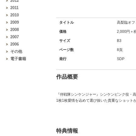
2012
2011
2010
2009
タイトル
高梨臨オフ
2008
価格
2,000円＋
2007
サイズ
B3
2006
ページ数
8頁
その他
電子書籍
発行
SDP
作品概要
『侍戦隊シンケンジャー』シンケンピンク役・
1枚1枚愛情を込めて選び抜いた貴重なショット
特典情報