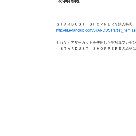
特典情報
ＳＴＡＲＤＵＳＴ ＳＨＯＰＰＥＲＳ購入特典
http://bl.e-fanclub.com/STARDUST/artist_item
もれなくアザーカットを使用した生写真プレゼン
※ＳＴＡＲＤＵＳＴ ＳＨＯＰＰＥＲＳの絵柄