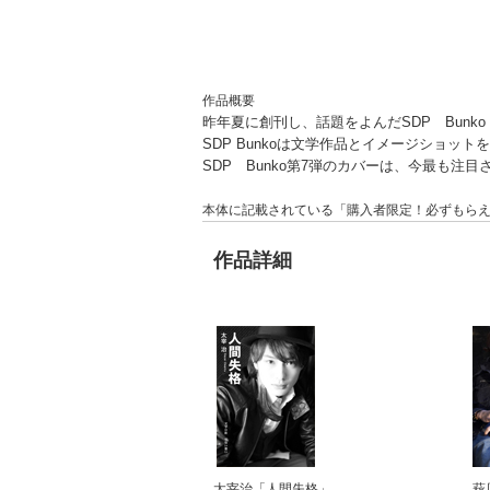
作品概要
昨年夏に創刊し、話題をよんだSDP Bunk
SDP Bunkoは文学作品とイメージショッ
SDP Bunko第7弾のカバーは、今最も
本体に記載されている「購入者限定！必ずもら
作品詳細
太宰治「人間失格」
萩