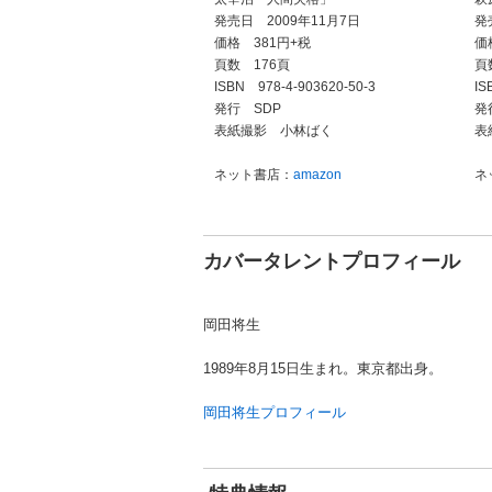
発売日 2009年11月7日
発
価格 381円+税
価
頁数 176頁
頁
ISBN 978-4-903620-50-3
IS
発行 SDP
発
表紙撮影 小林ばく
表
ネット書店：
amazon
ネ
カバータレントプロフィール
岡田将生
1989年8月15日生まれ。東京都出身。
岡田将生プロフィール