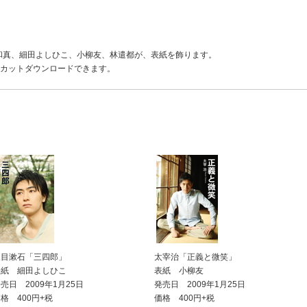
佐野和真、細田よしひこ、小柳友、林遣都が、表紙を飾ります。
数カットダウンロードできます。
夏目漱石「三四郎」
太宰治「正義と微笑」
表紙 細田よしひこ
表紙 小柳友
売日 2009年1月25日
発売日 2009年1月25日
格 400円+税
価格 400円+税