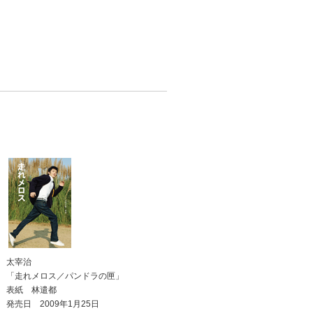
太宰治
「走れメロス／パンドラの匣」
表紙 林遣都
発売日 2009年1月25日