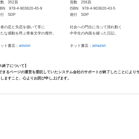
数 352頁
頁数 256頁
SBN 978-4-903620-45-9
ISBN 978-4-903620-43-5
行 SDP
発行 SDP
若者の恋と失恋を描いて常に
社会への門出に当って揺れ動く
新たな感動を呼ぶ青春文学の傑作。
中学生の内面を綴った日記。
ネット書店：
amzon
ネット書店：
amazon
ス終了について】
できるページの運営を委託していたシステム会社のサポートが終了したことにより
たしますこと、心よりお詫び申し上げます。