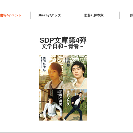
書籍/イベント
Blu-ray/グッズ
監督/ 脚本家
SDP文庫第4弾
文学日和－青春－