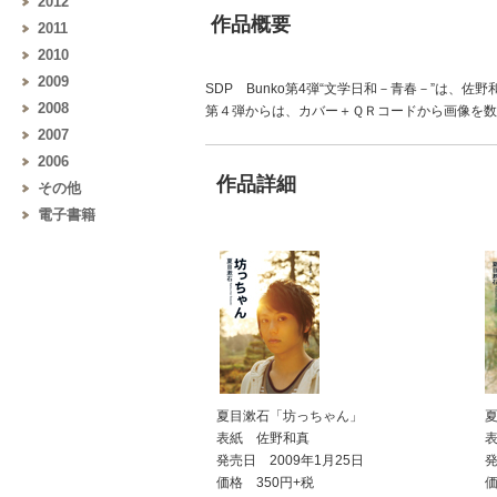
2012
作品概要
2011
2010
2009
SDP Bunko第4弾“文学日和－青春－”は、
2008
第４弾からは、カバー＋ＱＲコードから画像を
2007
2006
作品詳細
その他
電子書籍
夏目漱石「坊っちゃん」
表紙 佐野和真
発売日 2009年1月25日
発
価格 350円+税
価