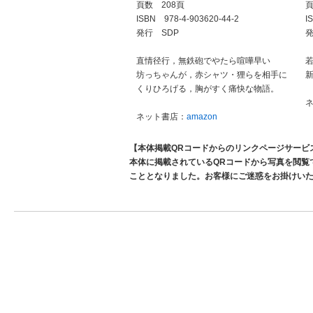
頁数 208頁
頁
ISBN 978-4-903620-44-2
I
発行 SDP
発
直情径行，無鉄砲でやたら喧嘩早い
坊っちゃんが，赤シャツ・狸らを相手に
くりひろげる，胸がすく痛快な物語。
ネット書店：
amazon
【本体掲載QRコードからのリンクページサービ
本体に掲載されているQRコードから写真を閲覧
こととなりました。お客様にご迷惑をお掛けい