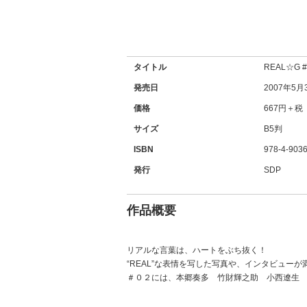
タイトル
REAL☆G 
発売日
2007年5月
価格
667円＋税
サイズ
B5判
ISBN
978-4-9036
発行
SDP
作品概要
リアルな言葉は、ハートをぶち抜く！
“REAL”な表情を写した写真や、インタビューが
＃０２には、本郷奏多 竹財輝之助 小西遼生 林遣