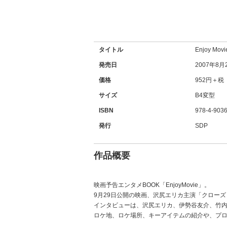
タイトル
Enjoy 
発売日
2007年8月
価格
952円＋税
サイズ
B4変型
ISBN
978-4-9036
発行
SDP
作品概要
映画予告エンタメBOOK「EnjoyMovie」。
9月29日公開の映画、沢尻エリカ主演「クロー
インタビューは、沢尻エリカ、伊勢谷友介、竹内
ロケ地、ロケ場所、キーアイテムの紹介や、プロ